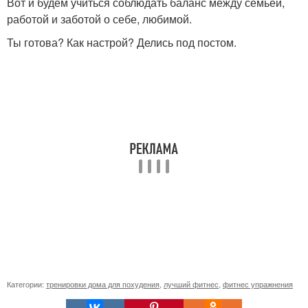
Вот и будем учиться соблюдать баланс между семьёй,
работой и заботой о себе, любимой.
Ты готова? Как настрой? Делись под постом.
Категории:
тренировки дома для похудения
,
лучший фитнес
,
фитнес упражнения