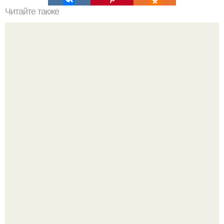
Читайте также
Факты о фитнесе. 10 удивительных фактов о фитнесе.
Слышали, что есть перед сном - это зло?