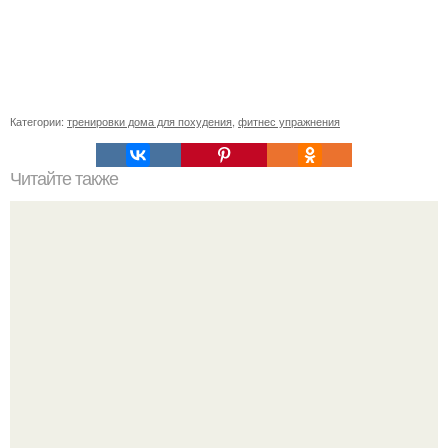
Категории:
тренировки дома для похудения
,
фитнес упражнения
Читайте также
Фитнес коктейль для похудения. 7 рецептов фитнес -
коктейлей.