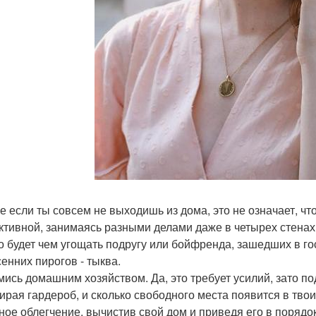
же если ты совсем не выходишь из дома, это не означает, ч
ктивной, занимаясь разными делами даже в четырех стена
о будет чем угощать подругу или бойфренда, зашедших в гост
сенних пирогов - тыква.
ймись домашним хозяйством. Да, это требует усилий, зато п
ирая гардероб, и сколько свободного места появится в тво
ное облегчение, вычистив свой дом и приведя его в порядок