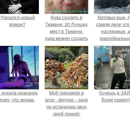
"Начался новый
Куда сходить в
Китовьи вши. 
роман?
Тюмени. 20 Лучших
самом деле это
мест в Тюмени,
насекомые, 
куда можно сходить
ракообразные
с маленьким
относящиеся 
ребенком
бокоплавам.
 искала название
Мой тренажёр в
Хочешь в ЗА
тому, что делаю.
агро - фитнес - зале
Всем привет!
по истечению двух
дней принёс
ощутимый
результат.