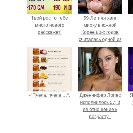
Твой рост о тебе
59-Летняя ханг
много нового
миоку в южной
расскажет!
Корее 80-х годов
считалась одной из
самых
привлекательных
женщин.
-"Пчела, пчела …".
Дженнифер Лопес
Я
исполнилось 57, и
её отношение к
возрасту -
настоящий
манифест