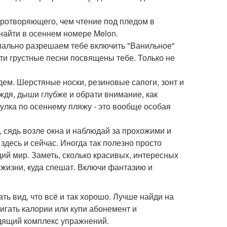
миротворяющего, чем чтение под пледом в
найти в осеннем номере Melon.
циально разрешаем тебе включить "Ванильное"
эти грустные песни посвящены тебе. Только не
ждем. Шерстяные носки, резиновые сапоги, зонт и
дя, дыши глубже и обрати внимание, как
гулка по осеннему пляжу - это вообще особая
, сядь возле окна и наблюдай за прохожими и
здесь и сейчас. Иногда так полезно просто
ий мир. Заметь, сколько красивых, интересных
 жизни, куда спешат. Включи фантазию и
ать вид, что всё и так хорошо. Лучше найди на
игать калории или купи абонемент и
одящий комплекс упражнений.