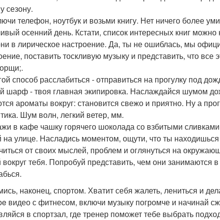
у сезону.
ключи телефон, ноутбук и возьми книгу. Нет ничего более у
ивый осенний день. Кстати, список интересных книг можно 
рни в лирическое настроение. Да, ты не ошиблась, мы офи
оение, поставить тоскливую музыку и представить, что все 
орщи;.
угой способ расслабиться - отправиться на прогулку под до
й шарф - твоя главная экипировка. Наслаждайся шумом дож
тся ароматы вокруг: становится свежо и приятно. Ну а про
тика. Шум волн, легкий ветер, мм.
кажи в кафе чашку горячего шоколада со взбитыми сливками
й на улице. Насладись моментом, ощути, что ты находишься 
читься от своих мыслей, проблем и оглянуться на окружающ
 вокруг тебя. Попробуй представить, чем они занимаются в
абься.
ймись, наконец, спортом. Хватит себя жалеть, лениться и дел
be видео с фитнесом, включи музыку погромче и начинай сж
вляйся в спортзал, где тренер поможет тебе выбрать подх