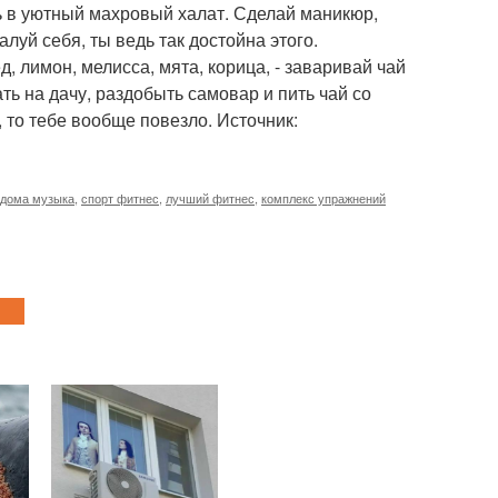
сь в уютный махровый халат. Сделай маникюр,
луй себя, ты ведь так достойна этого.
, лимон, мелисса, мята, корица, - заваривай чай
ать на дачу, раздобыть самовар и пить чай со
 то тебе вообще повезло. Источник:
 дома музыка
,
спорт фитнес
,
лучший фитнес
,
комплекс упражнений