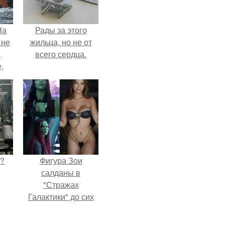
На
Рады за этого
 не
жильца, но не от
а
всего сердца.
,
к
Л?
Фигура Зои
салданы в
"Стражах
Галактики" до сих
пор вызывает
восхищение.