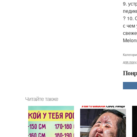
9. ус
педик
? 10.
с чем
свеже
Melon
Категори
для пох
Понр
Читайте также