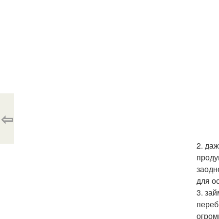
⇦
2. да
проду
заодн
для о
3. за
переб
огром