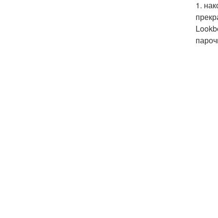
1. на
прекр
Lookb
пароч