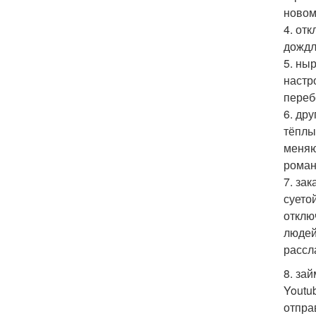
новом
4. от
дождл
5. ны
настр
переб
6. др
тёплы
меняю
роман
7. за
суето
отклю
людей
рассл
8. за
Youtu
отпра