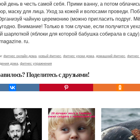
трой день в честь самой себя. Прими ванну, а потом облачи
юр, маску для лица. Уход за кожей и волосами проведи. Поба
 Организуй чайную церемонию (можно пригласить подруг. Мёд
 угодно. Внимание! Только в том случае, если получится уех
й шарлоткой (яблоки для которой бабушка собирала в саду),
magazine. ru.
и:
фитнес онлайн дома
,
новый фитнес
,
фитнес уроки дома
,
домашний фитнес
,
фитнес
удения дома
,
фитнес упражнения
авилось? Поделитесь с друзьями!