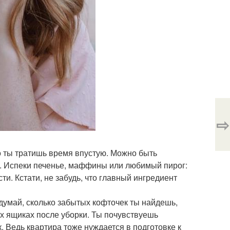
⇨
то ты тратишь время впустую. Можно быть
х. Испеки печенье, маффины или любимый пирог:
и. Кстати, не забудь, что главный ингредиент
одумай, сколько забытых кофточек ты найдешь,
их ящиках после уборки. Ты почувствуешь
. Ведь квартира тоже нуждается в подготовке к