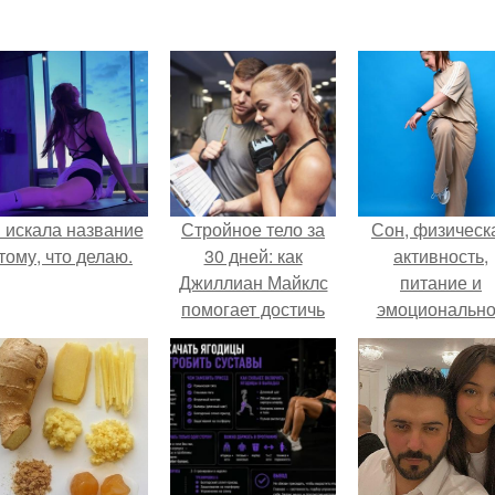
 искала название
Стройное тело за
Сон, физическ
тому, что делаю.
30 дней: как
активность,
Джиллиан Майклс
питание и
помогает достичь
эмоциональн
результатов
состояние!