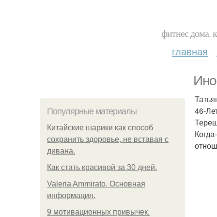
фитнес дома. 
главная
Ино
Татья
46-Ле
Популярные материалы
Тереш
Китайские шарики как способ
Когда
сохранить здоровье, не вставая с
отнош
дивана.
Как стать красивой за 30 дней.
Valeria Ammirato. Основная
информация.
9 мотивационных привычек.