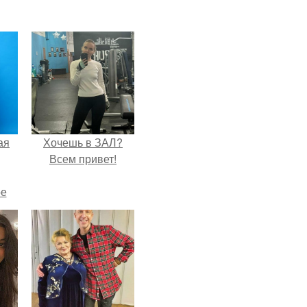
ая
Хочешь в ЗАЛ?
Всем привет!
ое