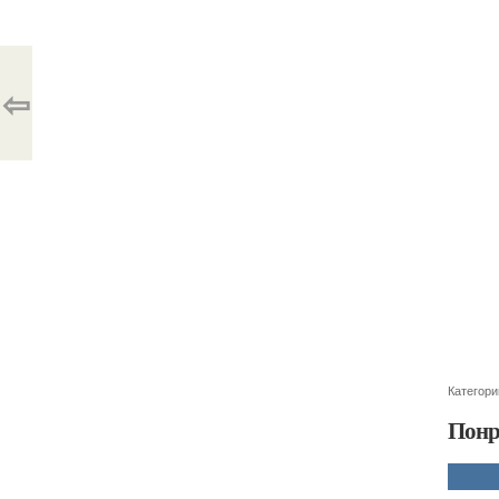
⇦
Категори
Понр