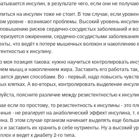
атывается инсулин, в результате чего, если они не получаю
литься на инсулин тоже не стоит. В том случае, если урове
ом уровне - возникают проблемы. Высокий уровень инсулин
 повышению рисков сердечно-сосудистых заболеваний и воз
теризуется ожирением, сердечно-сосудистыми заболевани
енты, что ведёт к потере мышечных волокон и накоплению 
тентностью к инсулину.
то моя позиция такова: нужно научиться контролировать и
ием мышц и накоплением жира. Заставить его работать так
гается двумя способами. Во - первый, надо повысить чувств
ых клетках. А во-вторых, контролировать выделение инсули
уйста, поясните различие между резистентностью к инсули
ае если по простому, то резистентность к инсулины - это пл
ные - не реагирует на анаболический эффект инсулина, т. 
ина. В этом случае организм начинает выделять еще больше
ах и заставить их хранить в себе нутриенты. Ну а высокий ур
плох и ведет к диабету 2-го типа.