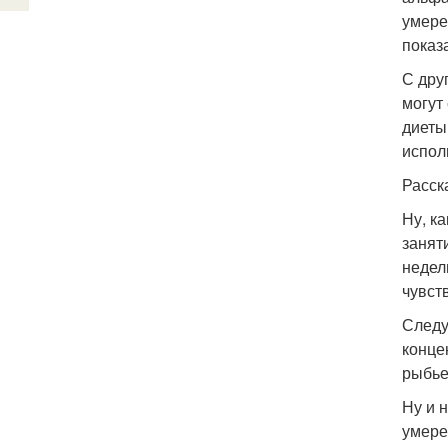
умере
показ
С дру
могут
диеты
испол
Расск
Ну, к
занят
недел
чувст
Следу
конце
рыбье
Ну и 
умере