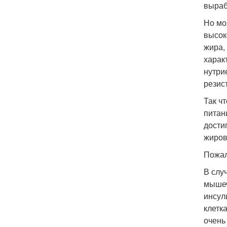
выраб
Но мо
высок
жира,
харак
нутри
резис
Так ч
питан
дости
жиров
Пожал
В случ
мышеч
инсул
клетк
очень 