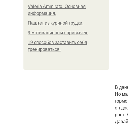
Valeria Ammirato. Основная
информация.
Паштет из куриной грудки.
9 мотивационных привычек.
19 способов заставить себя
тренироваться.
В дан
Но ма
гормо
он до
рост.
Давай