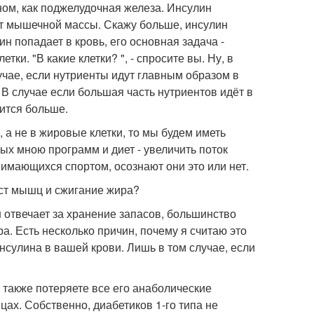
аном, как поджелудочная железа. Инсулин
ост мышечной массы. Скажу больше, инсулин
н попадает в кровь, его основная задача -
ки. "В какие клетки? ", - спросите вы. Ну, в
учае, если нутриенты идут главным образом в
В случае если большая часть нутриентов идёт в
ится больше.
 а не в жировые клетки, то мы будем иметь
х мною программ и диет - увеличить поток
нимающихся спортом, осознают они это или нет.
ост мышц и сжигание жира?
ин отвечает за хранение запасов, большинство
а. Есть несколько причин, почему я считаю это
нсулина в вашей крови. Лишь в том случае, если
ы также потеряете все его анаболические
ах. Собственно, диабетиков 1-го типа не