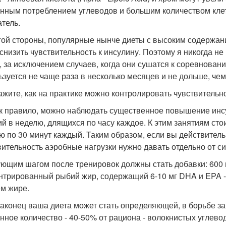
нным потреблением углеводов и большим количеством клет
атель.
гой стороны, популярные нынче диеты с высоким содержан
 снизить чувствительность к инсулину. Поэтому я никогда 
, за исключением случаев, когда они сушатся к соревновани
ьзуется не чаще раза в несколько месяцев и не дольше, чем
ажите, как на практике можно контролировать чувствительно
ак правило, можно наблюдать существенное повышение инс
ий в неделю, длящихся по часу каждое. К этим занятиям сто
ю по 30 минут каждый. Таким образом, если вы действител
вительность аэробные нагрузки нужно давать отдельно от си
ющим шагом после тренировок должны стать добавки: 600 м
нтрированный рыбий жир, содержащий 6-10 мг DHA и EPA - 
м жире.
наконец ваша диета может стать определяющей, в борьбе з
нное количество - 40-50% от рациона - волокнистых углеводо