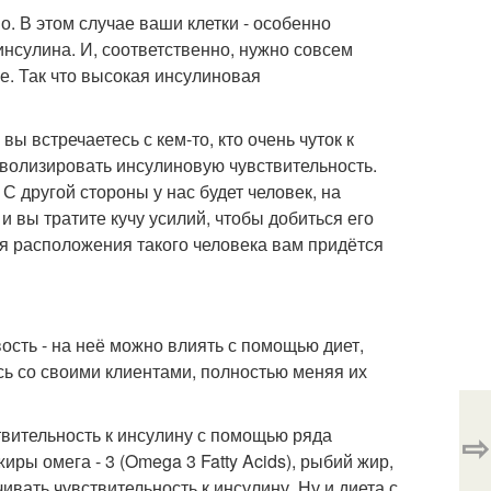
шо. В этом случае ваши клетки - особенно
нсулина. И, соответственно, нужно совсем
е. Так что высокая инсулиновая
ы встречаетесь с кем-то, кто очень чуток к
мволизировать инсулиновую чувствительность.
С другой стороны у нас будет человек, на
и вы тратите кучу усилий, чтобы добиться его
ся расположения такого человека вам придётся
вость - на неё можно влиять с помощью диет,
сь со своими клиентами, полностью меняя их
твительность к инсулину с помощью ряда
⇨
ры омега - 3 (Omega 3 Fatty Acids), рыбий жир,
чивать чувствительность к инсулину. Ну и диета с