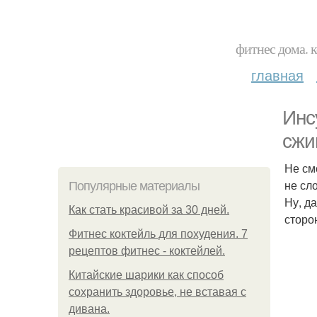
фитнес дома. 
главная
Инс
сжи
Не см
не сл
Популярные материалы
Ну, д
Как стать красивой за 30 дней.
сторо
Фитнес коктейль для похудения. 7
рецептов фитнес - коктейлей.
Китайские шарики как способ
сохранить здоровье, не вставая с
дивана.