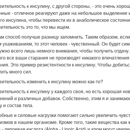
вительность к инсулину, с другой стороны, - это очень хоро
ные - отличное реагируют даже на небольшое выделение и
го инсулина, чтобы перевести их в анаболическое состояни
вительность это то, что мы ищем.
ам способ получше разницу запомнить. Таким образом, если в
 ухаживаниям, то этот человек - чувственный. Он будет си
ужно всего лишь немного внимания, чтобы получить отдачу. 
ого все ваши старания не производят никакого впечатления 
ния. Это пример резистентности к инсулину. Чтобы добить
тить много сил.
вительность изменить к инсулину можно как-то?
вительность к инсулину у каждого своя, но есть хорошая но
нений и различных добавок. Собственно, этим я и занимаю
 и состав тела.
обные и силовые нагрузки помогают сильно увеличить чувс
измов в нашем организме. Кроме того, такие вещества как жи
- липоевая кислота (Alpha - Lipoic Acid) и хром могут увели