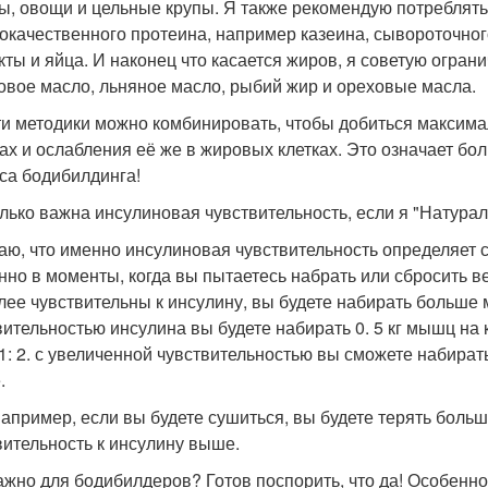
ы, овощи и цельные крупы. Я также рекомендую потреблять 
окачественного протеина, например казеина, сывороточного
кты и яйца. И наконец что касается жиров, я советую ограни
овое масло, льняное масло, рыбий жир и ореховые масла.
ти методики можно комбинировать, чтобы добиться максима
х и ослабления её же в жировых клетках. Это означает б
са бодибилдинга!
лько важна инсулиновая чувствительность, если я "Натура
аю, что именно инсулиновая чувствительность определяет
нно в моменты, когда вы пытаетесь набрать или сбросить ве
лее чувствительны к инсулину, вы будете набирать больше
вительностью инсулина вы будете набирать 0. 5 кг мышц на
 1: 2. с увеличенной чувствительностью вы сможете набира
.
например, если вы будете сушиться, вы будете терять бол
вительность к инсулину выше.
ажно для бодибилдеров? Готов поспорить, что да! Особенно д