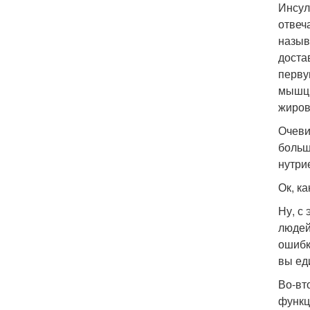
Инсул
отвеч
назыв
достав
перву
мышцы
жиров
Очеви
больш
нутри
Ок, к
Ну, с
людей
ошибк
вы ед
Во-вт
функц