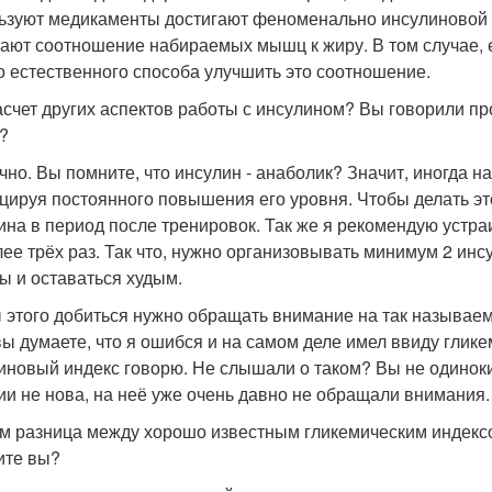
ьзуют медикаменты достигают феноменально инсулиновой ч
ают соотношение набираемых мышц к жиру. В том случае, е
о естественного способа улучшить это соотношение.
асчет других аспектов работы с инсулином? Вы говорили про
?
очно. Вы помните, что инсулин - анаболик? Значит, иногда 
цируя постоянного повышения его уровня. Чтобы делать э
ина в период после тренировок. Так же я рекомендую устра
лее трёх раз. Так что, нужно организовывать минимум 2 ин
 и оставаться худым.
 этого добиться нужно обращать внимание на так называем
вы думаете, что я ошибся и на самом деле имел ввиду глик
иновый индекс говорю. Не слышали о таком? Вы не одиноки
ии не нова, на неё уже очень давно не обращали внимания.
ем разница между хорошо известным гликемическим индексо
ите вы?