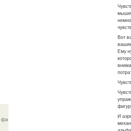
Чувст
мышеч
немно
чувст
Вот в
вашим
Ему н
котор
внима
потра
Чувст
Чувст
упраж
фигуру
И аэр
⇦
механ
альфа 