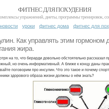
ФИТНЕС ДЛЯ ПОХУДЕНИЯ
комплексы упражнений, диеты, программы тренировок, со
новости
уроки
фитнес дома
фитнес для по
улин. Как управлять этим гормоном
гания жира.
отря на то, что берарди довольно обстоятельно рассказал пр
ожный, но очень информативный. А ближе к концу даны пра
авайте поговорим про инсулин. Что это такое и почему спо
нники здорового образа жизни должны о нём знать?