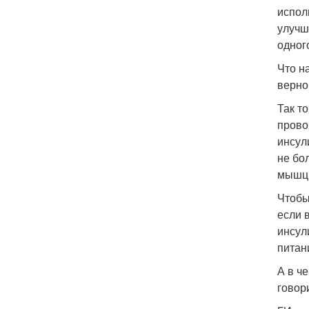
испол
улучш
одног
Что н
верно
Так т
прово
инсул
не бо
мышцы
Чтобы
если 
инсул
питан
А в ч
говор