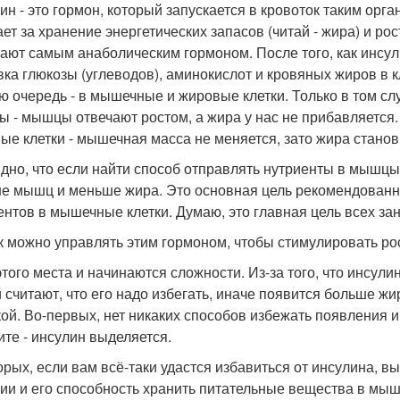
ин - это гормон, который запускается в кровоток таким орг
ает за хранение энергетических запасов (читай - жира) и р
ают самым анаболическим гормоном. После того, как инсули
ка глюкозы (углеводов), аминокислот и кровяных жиров в клет
ю очередь - в мышечные и жировые клетки. Только в том сл
 - мышцы отвечают ростом, а жира у нас не прибавляется. 
ые клетки - мышечная масса не меняется, зато жира станов
дно, что если найти способ отправлять нутриенты в мышцы,
е мышц и меньше жира. Это основная цель рекомендованны
ентов в мышечные клетки. Думаю, это главная цель всех за
ак можно управлять этим гормоном, чтобы стимулировать р
 этого места и начинаются сложности. Из-за того, что инсул
 считают, что его надо избегать, иначе появится больше жир
ой. Во-первых, нет никаких способов избежать появления и
ите - инсулин выделяется.
орых, если вам всё-таки удастся избавиться от инсулина, в
ии и его способность хранить питательные вещества в мышц