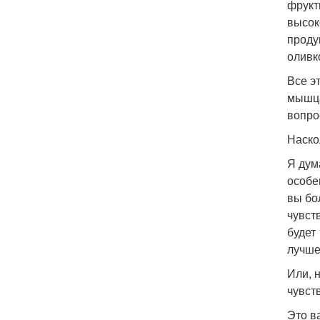
фрукт
высок
проду
оливк
Все э
мышца
вопро
Наско
Я дум
особе
вы бо
чувст
будет
лучше
Или, 
чувст
Это в