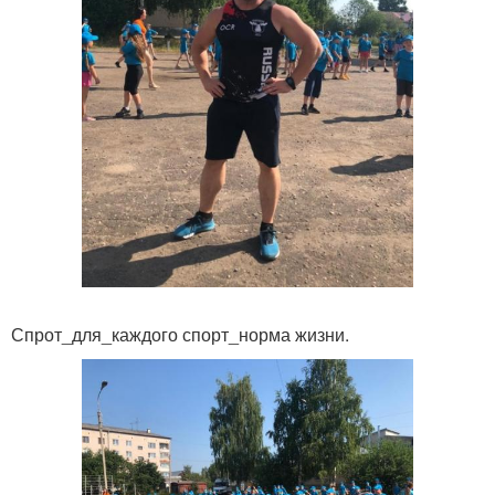
Спрот_для_каждого спорт_норма жизни.