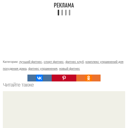
Категории:
лучший фитнес
,
спорт фитнес
,
фитнес клуб
,
комплекс упражнений для
похудения дома
,
фитнес упражнения
,
новый фитнес
Читайте также