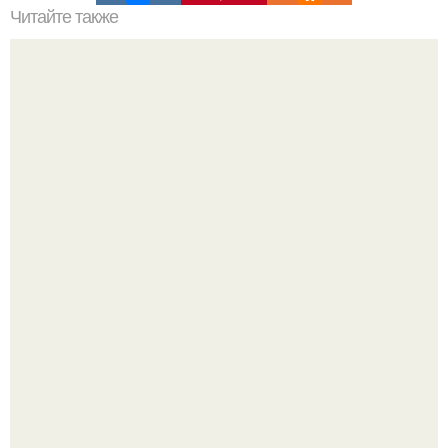
Читайте также
Работаем над статикой!
Сон, физическая активность, питание и эмоциональное
состояние!