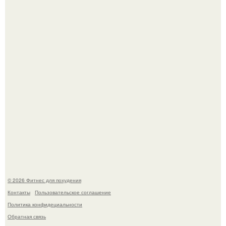
Возможно, тут есть люди с медицинским образованием,
подскажите, что делать!
Я - Эльвина Кузнецова, тренер групповых фитнес
тренировок разных направлений.
© 2026 Фитнес для похудения
Контакты
Пользовательское соглашение
Политика конфидециальности
Обратная связь