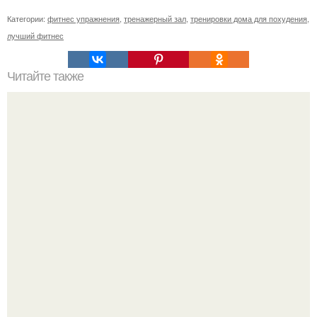
Категории:
фитнес упражнения
,
тренажерный зал
,
тренировки дома для похудения
,
лучший фитнес
Читайте также
10 упражнений для тренировки силы воли.