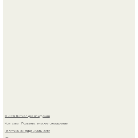
Как накачать ягодицы и не угробить суставы.
Уральская Барби уехала заграницу, чтобы сделать себе
грудь мечты за 12, 5 тыс.
© 2026 Фитнес для похудения
Контакты
Пользовательское соглашение
Политика конфидециальности