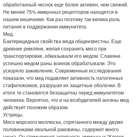
обработанный чеснок еще более активен, чем свежий.
Не менее 75% иммунных рецепторов находятся в
нашем кишечнике. Как раз поэтому так велика роль
питания в поддержании иммунитета.
Мед.
Бактерицидные свойства меда общеизвестны. Еще
древние римляне, желая сохранить мясо при
транспортировке, обмазывали его медом. Славяне
успешно медом раны воинов обрабатывали. Это
ускоряло заживление. Современные исследования
показали, что мед подавляет активность патогенных
стафилококков, разрушая их защитные оболочки. В
итоге те становятся беззащитны перед иммунитетом
человека. Вероятно, что и на возбудителей ангины мед
действует похожим образом.
Устрицы.
Мясо морского моллюска, спрятанного между двумя
половинками овальной раковины, содержит много
цинка. Он стимулирует активность иммунных "Клеток -