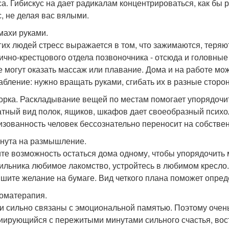
са. Гибискус на дает радикалам концентрироваться, как бы 
с, не делая вас вялыми.
змахи руками.
гих людей стресс выражается в том, что зажимаются, теря
ично-крестцового отдела позвоночника - отсюда и головные
е могут оказать массаж или плавание. Дома и на работе м
абление: нужно вращать руками, сгибать их в разные сторон
борка. Раскладывание вещей по местам помогает упорядочит
атный вид полок, ящиков, шкафов дает своеобразный психо
изованность человек бессознательно переносит на собстве
инута на размышление.
те возможность остаться дома одному, чтобы упорядочить 
ильника любимое лакомство, устройтесь в любимом кресло.
ишите желание на бумаге. Вид четкого плана поможет опре
роматерапия.
и сильно связаны с эмоциональной памятью. Поэтому очень
иирующийся с пережитыми минутами сильного счастья, вост