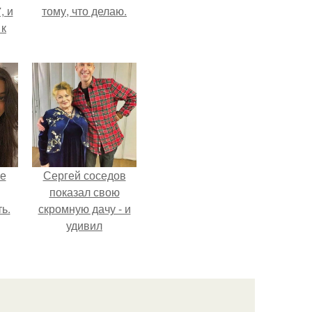
, и
тому, что делаю.
 к
не
я
жу
не
Сергей соседов
показал свою
ь.
скромную дачу - и
удивил
поклонников.