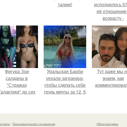
талию!
исполнилось 57
её отношение
возрасту -
настоящий
манифест
уверенности: "
говорите, что 
отлично выгля
для 57.
Фигура Зои
Уральская Барби
Тут даже мы 
салданы в
уехала заграницу,
знаем, как
"Стражах
чтобы сделать себе
комментироват
Галактики" до сих
грудь мечты за 12, 5
пор вызывает
тыс.
восхищение.
онтакты
Пользовательское соглашение
Обратная связь