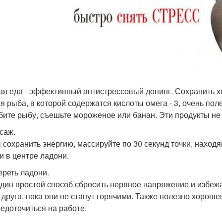
ая еда - эффективный антистрессовый допинг. Сохранить х
я рыба, в которой содержатся кислоты омега - 3, очень пол
бите рыбу, съешьте мороженое или банан. Эти продукты не
ссаж.
 сохранить энергию, массируйте по 30 секунд точки, наход
 и в центре ладони.
ереть ладони.
дин простой способ сбросить нервное напряжение и избежат
о друга, пока они не станут горячими. Также полезно хорош
редоточиться на работе.