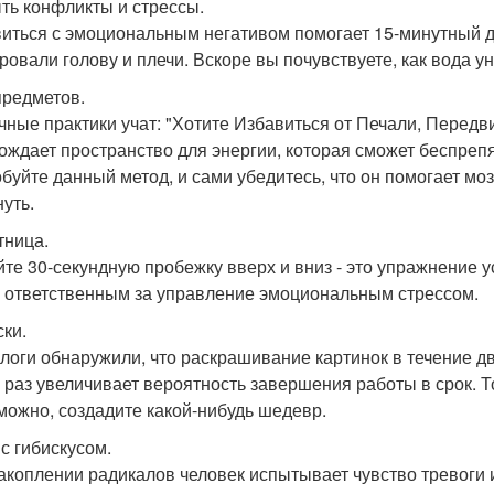
ыть конфликты и стрессы.
иться с эмоциональным негативом помогает 15-минутный ду
ровали голову и плечи. Вскоре вы почувствуете, как вода у
 предметов.
чные практики учат: "Хотите Избавиться от Печали, Передви
ождает пространство для энергии, которая сможет беспреп
буйте данный метод, и сами убедитесь, что он помогает моз
нуть.
тница.
йте 30-секундную пробежку вверх и вниз - это упражнение 
, ответственным за управление эмоциональным стрессом.
ски.
логи обнаружили, что раскрашивание картинок в течение дв
ь раз увеличивает вероятность завершения работы в срок. Т
зможно, создадите какой-нибудь шедевр.
 с гибискусом.
акоплении радикалов человек испытывает чувство тревоги 