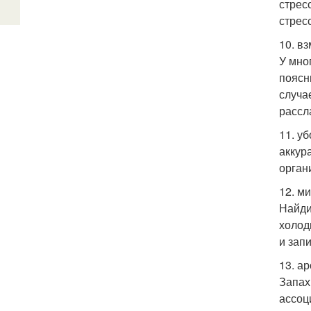
стрес
стрес
10. в
У мно
поясн
случа
рассл
11. у
аккур
орган
12. м
Найди
холод
и зап
13. а
Запах
ассоц