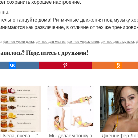
ет сохранить хорошее настроение.
нцы.
тельно танцуйте дома! Ритмичные движения под музыку хор
инимаются как развлечение, в отличие от тех же тренировок
и:
фитнес уроки дома
,
фитнес для мозгов
,
фитнес упражнения
,
фитнес дома музыка
,
ф
авилось? Поделитесь с друзьями!
"Пчела, пчела …".
Мы делаем тонкую
Дженнифер Ло