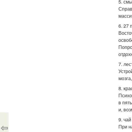
5. см
Справ
масси
6. 27
Восто
освоб
Попро
отдох
7. лес
Устро
мозга
8. кра
Психо
в пят
и, во
9. чай
⇦
При н