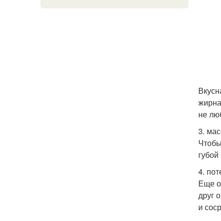
Вкусн
жирна
не лю
3. ма
Чтобы
губой
4. пот
Еще о
друг 
и сос