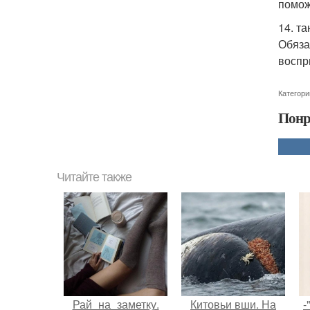
помож
14. та
Обяза
воспр
Категори
Понр
Читайте также
Рай_на_заметку.
Китовьи вши. На
-