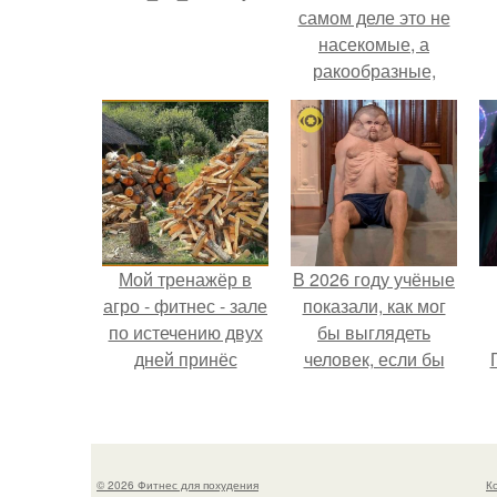
самом деле это не
насекомые, а
ракообразные,
относящиеся к
бокоплавам.
Мой тренажёр в
В 2026 году учёные
агро - фитнес - зале
показали, как мог
по истечению двух
бы выглядеть
дней принёс
человек, если бы
ощутимый
его тело
результат.
эволюционировало
специально для
выживания в
© 2026 Фитнес для похудения
К
автокатастpoфах.