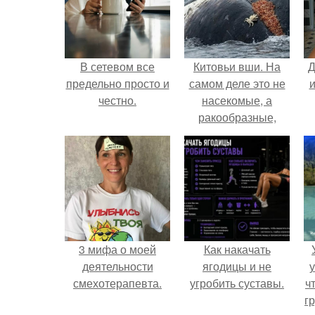
В сетевом все
Китовьи вши. На
Д
предельно просто и
самом деле это не
и
честно.
насекомые, а
ракообразные,
относящиеся к
бокоплавам.
3 мифа о моей
Как накачать
деятельности
ягодицы и не
у
смехотерапевта.
угробить суставы.
ч
гр