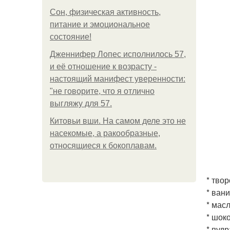
Сон, физическая активность,
питание и эмоциональное
состояние!
Дженнифер Лопес исполнилось 57,
и её отношение к возрасту -
настоящий манифест уверенности:
"не говорите, что я отлично
выгляжу для 57.
Китовьи вши. На самом деле это не
насекомые, а ракообразные,
относящиеся к бокоплавам.
* твор
* вани
* масл
* шоко
* пудр