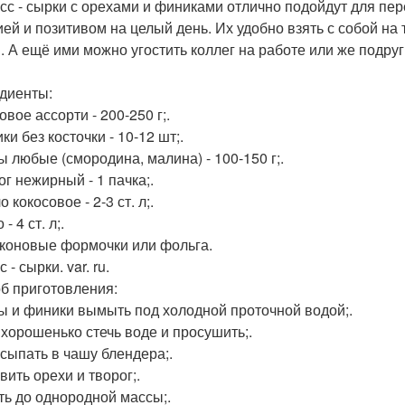
сс - сырки с орехами и финиками отлично подойдут для пер
ией и позитивом на целый день. Их удобно взять с собой н
. А ещё ими можно угостить коллег на работе или же подруг
диенты:
овое ассорти - 200-250 г;.
ки без косточки - 10-12 шт;.
ы любые (смородина, малина) - 100-150 г;.
ог нежирный - 1 пачка;.
о кокосовое - 2-3 ст. л;.
 - 4 ст. л;.
иконовые формочки или фольга.
 - сырки. var. ru.
б приготовления:
ды и финики вымыть под холодной проточной водой;.
ь хорошенько стечь воде и просушить;.
есыпать в чашу блендера;.
вить орехи и творог;.
ить до однородной массы;.