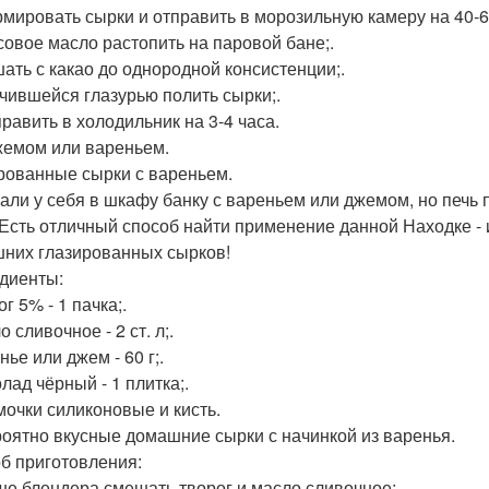
рмировать сырки и отправить в морозильную камеру на 40-6
осовое масло растопить на паровой бане;.
шать с какао до однородной консистенции;.
учившейся глазурью полить сырки;.
править в холодильник на 3-4 часа.
джемом или вареньем.
рованные сырки с вареньем.
али у себя в шкафу банку с вареньем или джемом, но печь п
 Есть отличный способ найти применение данной Находке - 
них глазированных сырков!
диенты:
ог 5% - 1 пачка;.
о сливочное - 2 ст. л;.
нье или джем - 60 г;.
лад чёрный - 1 плитка;.
мочки силиконовые и кисть.
оятно вкусные домашние сырки с начинкой из варенья.
б приготовления:
аше блендера смешать творог и масло сливочное;.