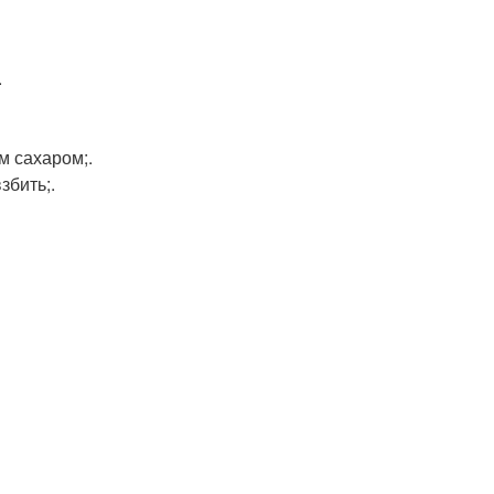
.
м сахаром;.
збить;.