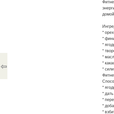
Фитне
энерг
домой
Ингре
* орех
* фини
* ягод
* твор
* масл
* какао
⇦
* сил
Фитнес
Спосо
* яго
* дат
* пер
* доба
* взб