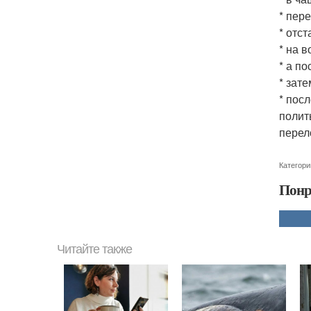
* пер
* отст
* на 
* а п
* зат
* пос
полит
перел
Категори
Понр
Читайте также