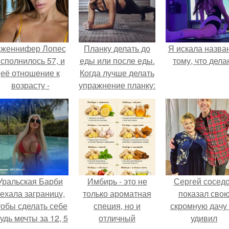
женнифер Лопес
Планку делать до
Я искала назва
сполнилось 57, и
еды или после еды.
тому, что дела
её отношение к
Когда лучше делать
возрасту -
упражнение планку:
настоящий
утром или вечером
манифест
уверенности: "не
говорите, что я
отлично выгляжу
для 57.
Уральская Барби
Имбирь - это не
Сергей сосед
ехала заграницу,
только ароматная
показал сво
тобы сделать себе
специя, но и
скромную дачу 
удь мечты за 12, 5
отличный
удивил