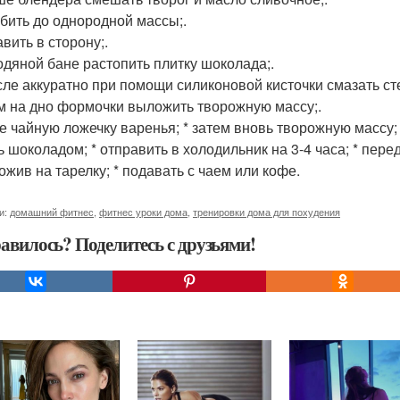
ебить до однородной массы;.
авить в сторону;.
водяной бане растопить плитку шоколада;.
осле аккуратно при помощи силиконовой кисточки смазать ст
ем на дно формочки выложить творожную массу;.
ле чайную ложечку варенья; * затем вновь творожную массу; 
ь шоколадом; * отправить в холодильник на 3-4 часа; * пере
ожив на тарелку; * подавать с чаем или кофе.
и:
домашний фитнес
,
фитнес уроки дома
,
тренировки дома для похудения
авилось? Поделитесь с друзьями!