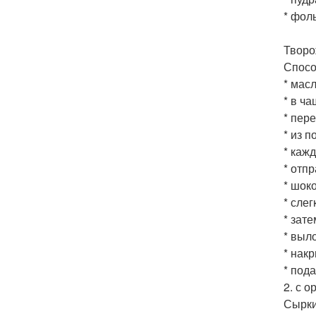
* фоль
Творо
Спосо
* мас
* в ч
* пер
* из 
* каж
* отп
* шок
* слег
* зат
* выл
* нак
* под
2. с 
Сырки