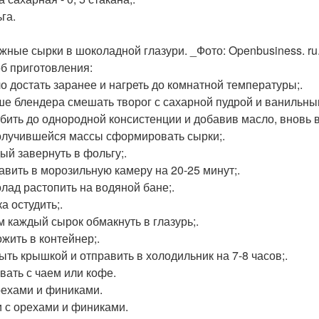
га.
жные сырки в шоколадной глазури. _Фото: Openbusiness. ru
б приготовления:
ло достать заранее и нагреть до комнатной температуры;.
аше блендера смешать творог с сахарной пудрой и ванильны
ебить до однородной консистенции и добавив масло, вновь в
получившейся массы сформировать сырки;.
дый завернуть в фольгу;.
равить в морозильную камеру на 20-25 минут;.
олад растопить на водяной бане;.
ка остудить;.
ем каждый сырок обмакнуть в глазурь;.
ожить в контейнер;.
рыть крышкой и отправить в холодильник на 7-8 часов;.
авать с чаем или кофе.
орехами и финиками.
 с орехами и финиками.