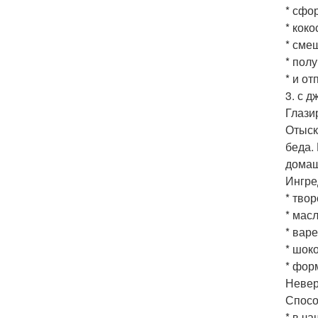
* сфо
* кок
* сме
* пол
* и от
3. с 
Глази
Отыск
беда.
домаш
Ингре
* твор
* масл
* варе
* шоко
* фор
Невер
Спосо
* в ч