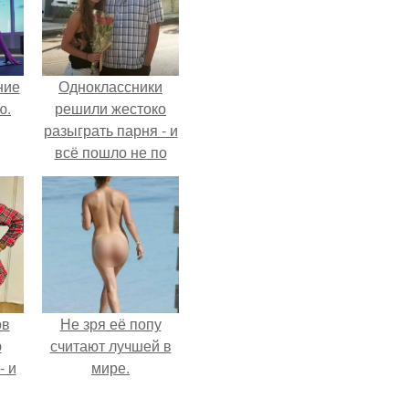
ние
Одноклассники
ю.
решили жестоко
разыграть парня - и
всё пошло не по
плану.
ов
Не зря её попу
ю
считают лучшей в
- и
мире.