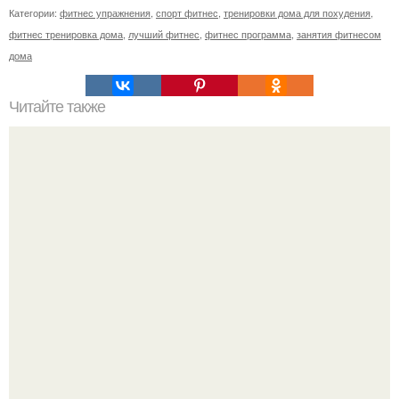
Категории:
фитнес упражнения
,
спорт фитнес
,
тренировки дома для похудения
,
фитнес тренировка дома
,
лучший фитнес
,
фитнес программа
,
занятия фитнесом
дома
Читайте также
Похудение по типу фигуры.