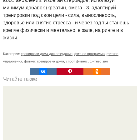
минимум добавок (креатин, омега - 3. адаптируй
тренировки под свои цели - сила, выносливость,
здоровье или снятие стресса - и через год ты станешь
крепче физически и ментально, в зале, на ринге и в
жизни.
Категории:
тренировки дома для похудения
,
фитнес программа
,
фитнес
упражнения
,
фитнес тренировка дома
,
спорт фитнес
,
фитнес зал
Читайте также
Как выбрать оптимальную групповую программу для