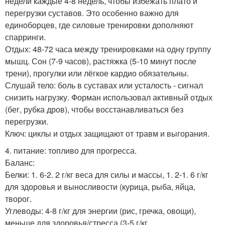
недели каждые 4-8 недель, чтобы избежать плато и
перегрузки суставов. Это особенно важно для
единоборцев, где силовые тренировки дополняют
спарринги.
Отдых: 48-72 часа между тренировками на одну группу
мышц. Сон (7-9 часов), растяжка (5-10 минут после
трени), прогулки или лёгкое кардио обязательны.
Слушай тело: боль в суставах или усталость - сигнал
снизить нагрузку. Форман использовал активный отдых
(бег, рубка дров), чтобы восстанавливаться без
перегрузки.
Ключ: циклы и отдых защищают от травм и выгорания.
4. питание: топливо для прогресса.
Баланс:
Белки: 1. 6-2. 2 г/кг веса для силы и массы, 1. 2-1. 6 г/кг
для здоровья и выносливости (курица, рыба, яйца,
творог.
Углеводы: 4-8 г/кг для энергии (рис, гречка, овощи),
меньше для здоровья/стресса (3-5 г/кг.