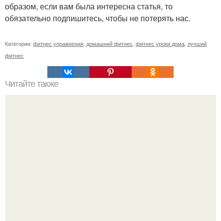
образом, если вам была интересна статья, то
обязательно подпишитесь, чтобы не потерять нас.
Категории:
фитнес упражнения
,
домашний фитнес
,
фитнес уроки дома
,
лучший
фитнес
Читайте также
3 фрукта на ночь восстановят позвоночник и добавят
сил.