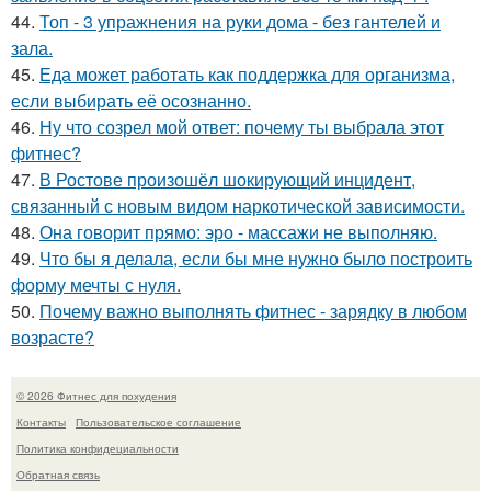
44.
Топ - 3 упражнения на руки дома - без гантелей и
зала.
45.
Еда может работать как поддержка для организма,
если выбирать её осознанно.
46.
Ну что созрел мой ответ: почему ты выбрала этот
фитнес?
47.
В Ростове произошёл шокирующий инцидент,
связанный с новым видом наркотической зависимости.
48.
Она говорит прямо: эро - массажи не выполняю.
49.
Что бы я делала, если бы мне нужно было построить
форму мечты с нуля.
50.
Почему важно выполнять фитнес - зарядку в любом
возрасте?
© 2026 Фитнес для похудения
Контакты
Пользовательское соглашение
Политика конфидециальности
Обратная связь