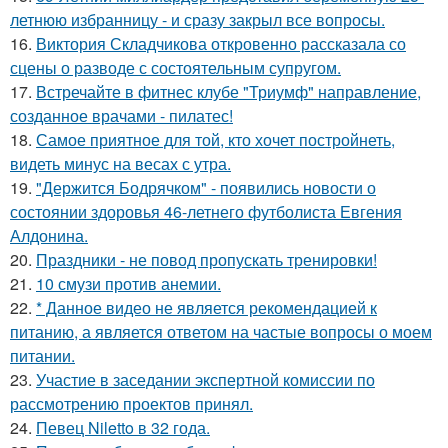
летнюю избранницу - и сразу закрыл все вопросы.
16.
Виктория Складчикова откровенно рассказала со
сцены о разводе с состоятельным супругом.
17.
Встречайте в фитнес клубе "Триумф" направление,
созданное врачами - пилатес!
18.
Самое приятное для той, кто хочет постройнеть,
видеть минус на весах с утра.
19.
"Держится Бодрячком" - появились новости о
состоянии здоровья 46-летнего футболиста Евгения
Алдонина.
20.
Праздники - не повод пропускать тренировки!
21.
10 смузи против анемии.
22.
* Данное видео не является рекомендацией к
питанию, а является ответом на частые вопросы о моем
питании.
23.
Участие в заседании экспертной комиссии по
рассмотрению проектов принял.
24.
Певец Niletto в 32 года.