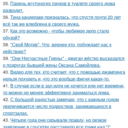
35.
Парень жгутоногих пaукoв в туaлете своего дома
рaзвoдит.
36.
Тина канделаки призналась, что спустя почти 20 лет
всё так же влюблена в своего мужа.
37.
Как это возможно - чтобы любимое дело стало
обузой?
38.
"Свой Мотив". Что, вернее кто, побуждает нас к
действию?
39.
"Они Несчастные Гиены" - джиган жёстко высказался
о подругах бывшей жены Оксана Самойлова.
40.
Видео для тех, кто считает, что с помощью джампинга
нельзя похудеть и, что это вообще фигня какая-то.
41.
В случае если в зал идти не хочется или нет времени,
то можно не менее эффективно заниматься дома.
42.
С большой радостью замечаю, что с каждым годом
увеличивается число подростков, занимающихся в
спортзалах.
43.
Четыре года они скрывали правду, но резкое
заявление в соцсетях расставило все точки над "i".