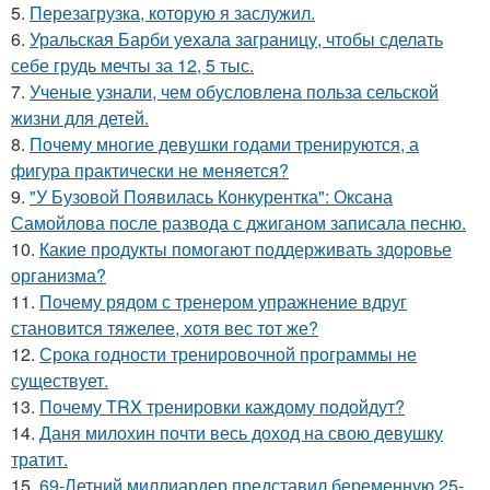
5.
Перезагрузка, которую я заслужил.
6.
Уральская Барби уехала заграницу, чтобы сделать
себе грудь мечты за 12, 5 тыс.
7.
Ученые узнали, чем обусловлена польза сельской
жизни для детей.
8.
Почему многие девушки годами тренируются, а
фигура практически не меняется?
9.
"У Бузовой Появилась Конкурентка": Оксана
Самойлова после развода с джиганом записала песню.
10.
Какие продукты помогают поддерживать здоровье
организма?
11.
Почему рядом с тренером упражнение вдруг
становится тяжелее, хотя вес тот же?
12.
Срока годности тренировочной программы не
существует.
13.
Почему TRX тренировки каждому подойдут?
14.
Даня милохин почти весь доход на свою девушку
тратит.
15.
69-Летний миллиардер представил беременную 25-