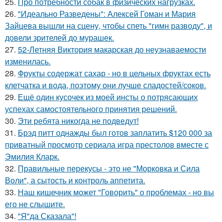
25.
Про потребности собак в физических нагрузках.
26.
"Идеально Разведены": Алексей Гоман и Мария
Зайцева вышли на сцену, чтобы спеть "гимн разводу", и
довели зрителей до мурашек.
27.
52-Летняя Виктория макарская до неузнаваемости
изменилась.
28.
Фрукты содержат сахар - но в цельных фруктах есть
клетчатка и вода, поэтому они лучше сладостей/соков.
29.
Ещё один кусочек из моей инсты о потрясающих
успехах самостоятельного принятия решений.
30.
Эти ребята никогда не подведут!
31.
Брэд питт однажды был готов заплатить $120 000 за
приватный просмотр сериала игра престолов вместе с
Эмилия Кларк.
32.
Правильные перекусы - это не "Морковка и Сила
Воли", а сытость и контроль аппетита.
33.
Наш кишечник может "Говорить" о проблемах - но вы
его не слышите.
34.
"Я"да Сказала"!