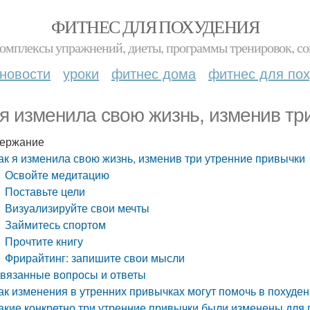
ФИТНЕС ДЛЯ ПОХУДЕНИЯ
комплексы упражнений, диеты, программы тренировок, со
новости
уроки
фитнес дома
фитнес для по
 я изменила свою жизнь, изменив тр
ержание
ак я изменила свою жизнь, изменив три утренние привычки
Освойте медитацию
Поставьте цели
Визуализируйте свои мечты
Займитесь спортом
Прочтите книгу
Фрирайтинг: запишите свои мысли
вязанные вопросы и ответы
ак изменения в утренних привычках могут помочь в похуде
акие конкретно три утренние привычки были изменены для