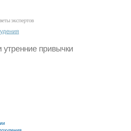
веты экспертов
худения
и утренние привычки
нии
 похудения