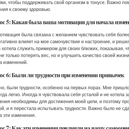
лки, чтобы поддерживать свой организм в тонусе. Важно пом
ния к своему здоровью.
ос 5: Какая была ваша мотивация для начала изме
отивация была связана с желанием чувствовать себя более
егативно влияет на мое самочувствие и настроение, и решил
 я хотела служить примером для своих близких, показывая,
не только потерять вес, но и улучшить качество своей жизн
а изменений.
ос 6: Были ли трудности при изменении привычек
но, были трудности, особенно на первых порах. Мне пришл
егда легко. Иногда я чувствовала себя усталой и не хотела 
ения необходимы для достижения моей цели, и поэтому пр
ой, и я перестала испытывать трудности. Важно было не сда
а эти изменения.
ос 7: Как эти изменения повлияли на вашу самооце