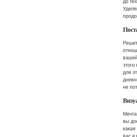
до те
Уделя
продо
Пост
Решит
отнош
вашей
этого
для э
дневн
не по
Визу
Мечта
вы до
какая
вас и