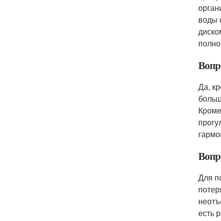
орган
воды 
диско
полно
Вопр
Да, к
больш
Кроме
прогу
гармо
Вопро
Для п
потер
неотъ
есть 