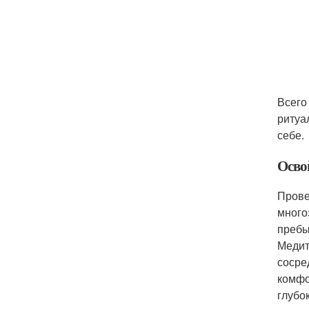
Всего
ритуа
себе.
Осво
Прове
много
пребы
Медит
сосре
комфо
глубо