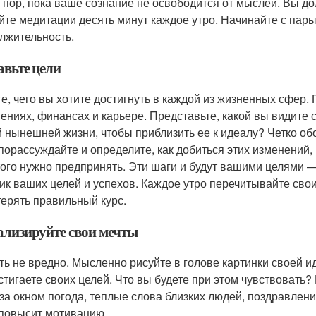
х пор, пока ваше сознание не освободится от мыслей. Вы д
йте медитации десять минут каждое утро. Начинайте с пар
лжительность.
авьте цели
е, чего вы хотите достигнуть в каждой из жизненных сфер.
ениях, финансах и карьере. Представьте, какой вы видите 
 нынешней жизни, чтобы приблизить ее к идеалу? Четко об
 порассуждайте и определите, как добиться этих изменений,
того нужно предпринять. Эти шаги и будут вашими целями 
ик ваших целей и успехов. Каждое утро перечитывайте свои
терять правильный курс.
ализируйте свои мечты
ть не вредно. Мысленно рисуйте в голове картинки своей и
стигаете своих целей. Что вы будете при этом чувствовать? 
 за окном погода, теплые слова близких людей, поздравлени
 повысит мотивацию.