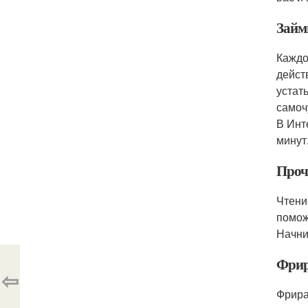
Займ
Каждо
дейст
устат
самоч
В Инт
минут
Проч
Чтени
помож
Начни
Фрир
⇦
Фрира