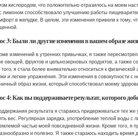
изм кислородом, что положительно отразилось на моем нас
с лимоном способствовало улучшению работы пищеварител
мфорт в желудке. В целом, эти изменения привели к тому, ч
ценной.
ос 3: Были ли другие изменения в вашем образе жиз
роме изменений в утренних привычках, я также пересмотрел
е овощей, фруктов и цельнозерновых продуктов, а также с
 того, я стала более внимательно относиться к физической
лки и легкие упражнения. Эти изменения в совокупности с
ничный образ жизни, который способствовал моему здоровь
с 4: Как вы поддерживаете результат, которого доб
оддержания результата я стараюсь придерживаться тех же 
ять вес. Регулярная зарядка, употребление теплой воды с
емлемой частью моей повседневной жизни. Кроме того, я п
разнообразно и полезно. Я также стараюсь находить время д