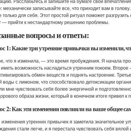
ацию. Расслабьтесь и запишите на бумаге свои впечатления
е: механически записывайте все, что приходит вам в голов
е только для себя. Этот простой ритуал поможет разгрузить 
т — прийти к нестандартному решению проблемы.
занные вопросы и ответы:
ос 1: Какие три утренние привычки вы изменили, чт
е, что я изменила, — это время пробуждения. Я начала про
 иметь возможность насладиться утренним покоем. Второе 
ктивизировать обмен веществ и поднять настроение. Треть
й воды с лимоном, что способствовало детоксикации орган
ли мне чувствовать себя более энергичной и подготовленно
дорового образа жизни, который в конечном итоге привел к 
ос 2: Как эти изменения повлияли на ваше общее са
 изменения утренних привычек я заметила значительное ул
ждения стали легче, и я перестала чувствовать себя вялой