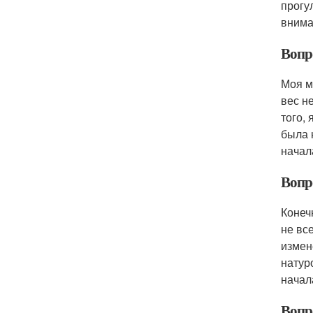
прогу
внима
Вопр
Моя м
вес н
того,
была 
начал
Вопр
Конеч
не вс
измен
натур
начал
Вопр