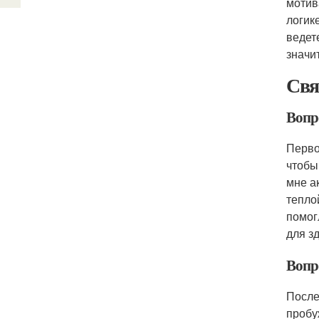
мотив
логик
ведет
значи
Свя
Вопр
Перво
чтобы
мне а
тепло
помог
для з
Вопр
После
пробу