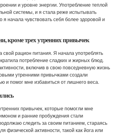
троении и уровне энергии. Употребление теплой
ьной системы, и я стала реже испытывать
то я начала чувствовать себя более здоровой и
ни, кроме трех утренних привычек
а свой рацион питания. Я начала употреблять
ократила потребление сладких и жирных блюд.
 активности, включив в свою повседневную жизнь
 новыми утренними привычками создали
ю и помог мне избавиться от лишнего веса.
ились
утренних привычек, которые помогли мне
 лимоном и ранние пробуждения стали
родолжаю следить за своим питанием, стараясь
ля физической активности, такой как йога или