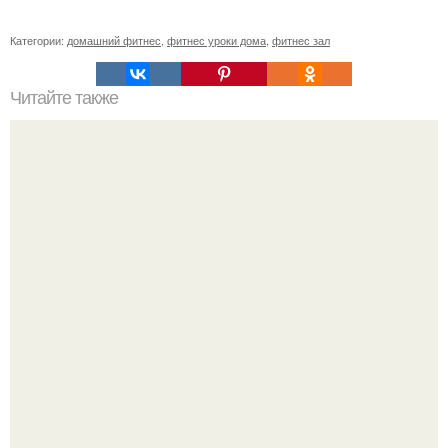
Категории:
домашний фитнес
,
фитнес уроки дома
,
фитнес зал
Читайте также
Гоген Солнцев подтвердил, что впервые стал папой:
"Рожали Дома в Ванной".