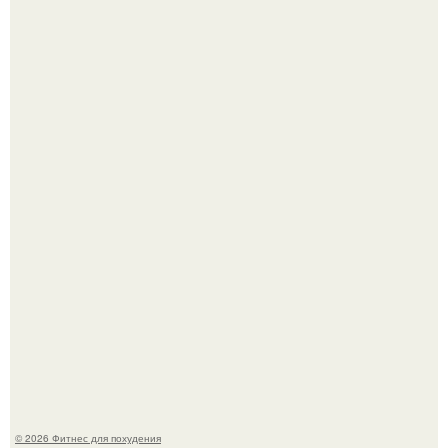
Возможно, тут есть люди с медицинским образованием,
подскажите, что делать!
Я - Эльвина Кузнецова, тренер групповых фитнес
тренировок разных направлений.
© 2026 Фитнес для похудения