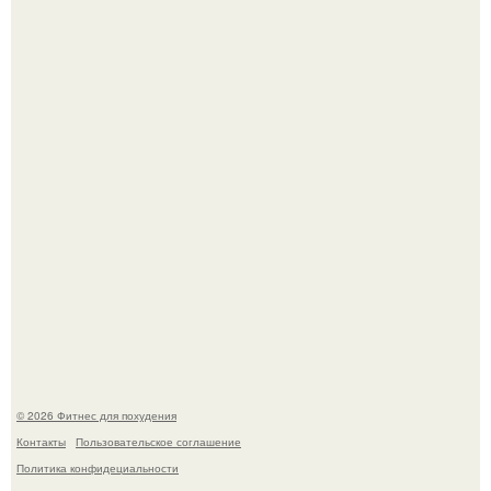
Сергей соседов показал свою скромную дачу - и удивил
поклонников.
Не зря её попу считают лучшей в мире.
© 2026 Фитнес для похудения
Контакты
Пользовательское соглашение
Политика конфидециальности