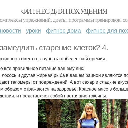
ФИТНЕС ДЛЯ ПОХУДЕНИЯ
комплексы упражнений, диеты, программы тренировок, со
новости
уроки
фитнес дома
фитнес для по
 замедлить старение клеток? 4.
тивных совета от лауреата нобелевской премии.
ечьте правильное питание вашему днк.
, лосось и другая жирная рыба в вашем рацион являются п
ают теломеры от повреждений. А вот сахар и сладкие вкусн
м образом отражаются на здоровье. Красное мясо в больш
дствия, и представляет собой настоящие токсины.