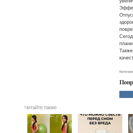
увели
Эффек
Отпус
здоро
повре
Сегод
плани
Также
качес
Категори
Понр
Читайте также