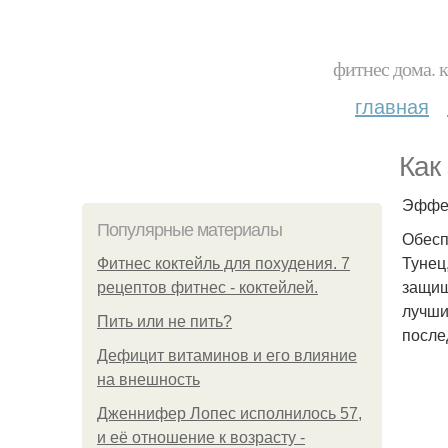
фитнес дома. 
главная
Как
Эффек
Популярные материалы
Обесп
Тунец
Фитнес коктейль для похудения. 7
защищ
рецептов фитнес - коктейлей.
лучши
Пить или не пить?
после
Дефицит витаминов и его влияние
на внешность
Дженнифер Лопес исполнилось 57,
и её отношение к возрасту -