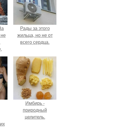
На
Рады за этого
 не
жильца, но не от
а
всего сердца.
,
к
Имбирь -
природный
целитель.
сих