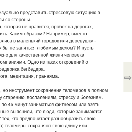
изуально представить стрессовую ситуацию в
ли со стороны.
, которая не нравится, пробок на дорогах,
авить. Каким образом? Например, вместо
олиса в маленький городок или деревушку -
у бы не заняться любимым делом? И пусть
ужно для качественной жизни человека
омпаниями. Одно из таких откровений о
редерика бегбедера.
⇨
йога, медитация, пранаяма.
е, но инструмент сохранения теломеров в полном
у старению, воспалениям, стрессу и болезням.
 по 45 минут заниматься фитнесом или взять
ченые выяснили, что люди, которые занимаются
 тех, кто предпочитает разнообразить свою
та) теломеры сохраняют свою длину или