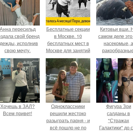
Анна пересильд
Бесплатные секции
Китовьи вши. 
оздала свой бренд
в Москве. 10
самом деле это
дежды, исполнив
бесплатных мест в
насекомые, 
свою мечту.
Москве для занятий
ракообразные
спортом.
относящиеся 
бокоплавам.
Хочешь в ЗАЛ?
Одноклассники
Фигура Зои
Всем привет!
решили жестоко
салданы в
разыграть парня - и
"Стражах
всё пошло не по
Галактики" до 