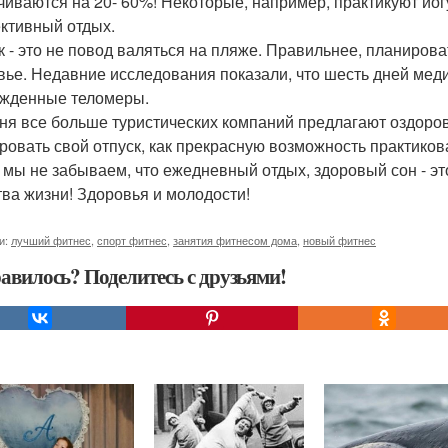
чиваются на 20- 60%! Некоторые, например, практикуют йогу
тивный отдых.
к - это не повод валяться на пляже. Правильнее, планирова
вье. Недавние исследования показали, что шесть дней ме
жденные теломеры.
ня все больше туристических компаний предлагают оздоров
ровать свой отпуск, как прекрасную возможность практиков
 мы не забываем, что ежедневный отдых, здоровый сон - э
тва жизни! Здоровья и молодости!
и:
лучший фитнес
,
спорт фитнес
,
занятия фитнесом дома
,
новый фитнес
авилось? Поделитесь с друзьями!