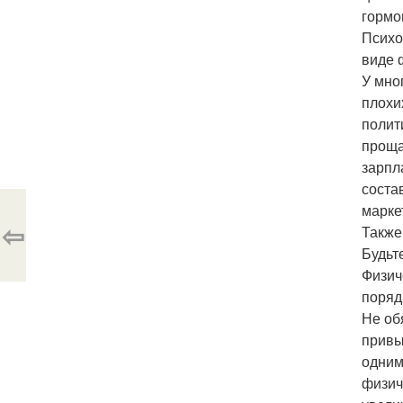
гормо
Психо
виде 
У мно
плохи
полит
проща
зарпл
соста
марке
⇦
Также
Будьт
Физич
поряд
Не об
привы
одним
физич