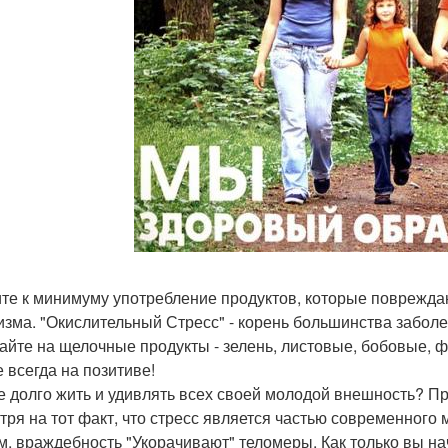
те к минимуму употребление продуктов, которые поврежда
изма. "Окислительный Стресс" - корень большинства забол
айте на щелочные продукты - зелень, листовые, бобовые, фр
е всегда на позитиве!
е долго жить и удивлять всех своей молодой внешность? Пр
тря на тот факт, что стресс является частью современного
м, враждебность "Укорачивают" теломеры. Как только вы н