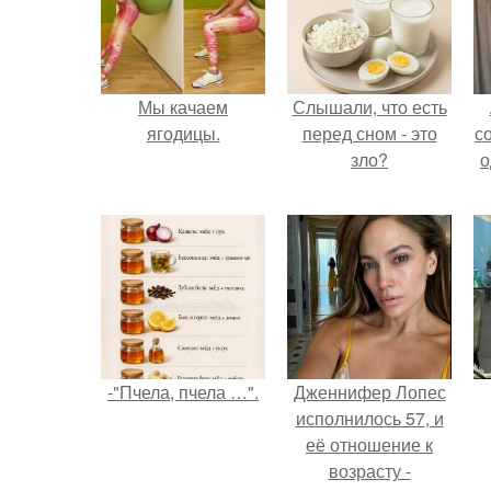
Мы качаем
Слышали, что есть
ягодицы.
перед сном - это
с
зло?
о
-"Пчела, пчела …".
Дженнифер Лопес
исполнилось 57, и
её отношение к
возрасту -