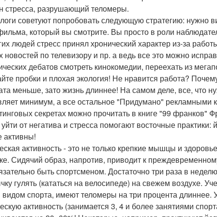
н стресса, разрушающий теломеры.
логи советуют попробовать следующую стратегию: нужно в
фильма, который вы смотрите. Вы просто в роли наблюдате
гих людей стресс принял хронический характер из-за работы
х новостей по телевизору и пр. а ведь все это можно испр
ических дебатов смотреть кинокомедии, переехать из мегап
йте пробки и плохая экология! Не нравится работа? Почем
ата меньше, зато жизнь длиннее! На самом деле, все, что н
вляет минимум, а все остальное "Придумано" рекламными к
тинговых секретах можно прочитать в книге "99 франков" Ф
 уйти от негатива и стресса помогают восточные практики: 
е активны!
еская активность - это не только крепкие мышцы и здоровь
ке. Сидячий образ, напротив, приводит к преждевременном
язательно быть спортсменом. Достаточно три раза в неделю
чку гулять (кататься на велосипеде) на свежем воздухе. У
 видом спорта, имеют теломеры на три процента длиннее. У
ескую активность (занимается 3, 4 и более занятиями спор