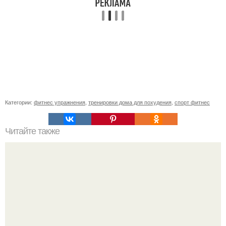
Категории:
фитнес упражнения
,
тренировки дома для похудения
,
спорт фитнес
Читайте также
Тренировка, которая принесёт позитивные эмоции и