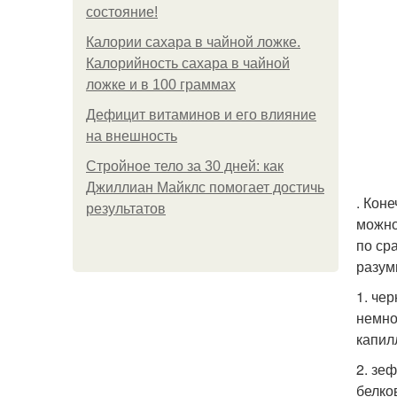
состояние!
Калории сахара в чайной ложке.
Калорийность сахара в чайной
ложке и в 100 граммах
Дефицит витаминов и его влияние
на внешность
Стройное тело за 30 дней: как
Джиллиан Майклс помогает достичь
. Кон
результатов
можно
по ср
разум
1. че
немно
капил
2. зе
белко