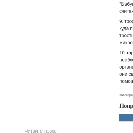
"Бабу
счита
9. тр
куда 
трост
микро
10. ф
необх
орган
они с
помощ
Категори
Понр
Читайте также