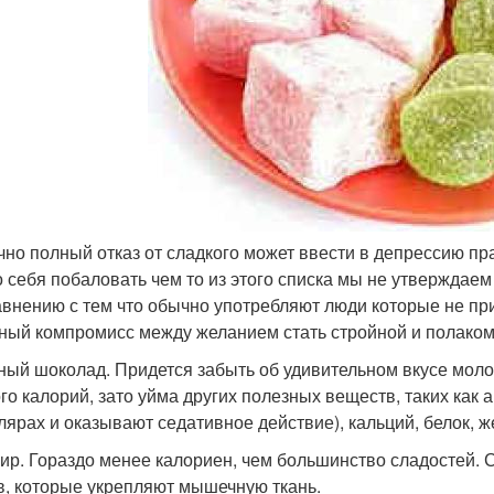
ечно полный отказ от сладкого может ввести в депрессию пр
 себя побаловать чем то из этого списка мы не утверждаем 
авнению с тем что обычно употребляют люди которые не п
ный компромисс между желанием стать стройной и полаком
рный шоколад. Придется забыть об удивительном вкусе моло
го калорий, зато уйма других полезных веществ, таких как
лярах и оказывают седативное действие), кальций, белок, ж
фир. Гораздо менее калориен, чем большинство сладостей. 
в, которые укрепляют мышечную ткань.