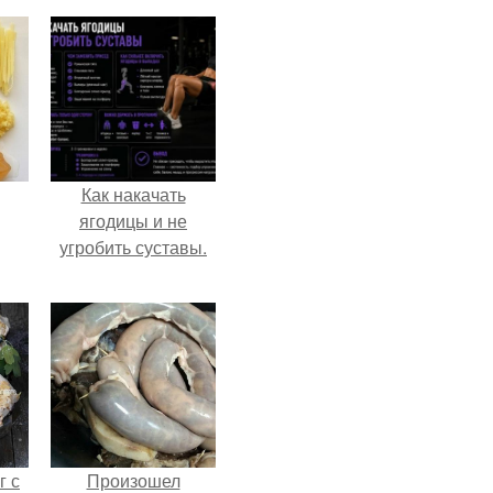
Как накачать
ягодицы и не
угробить суставы.
г с
Произошел