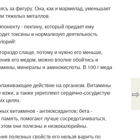
аясь за фигуру. Она, как и мармелад, уменьшает
ли тяжелых металлов.
поненту - пектину, который придает ему
дит токсины и нормализует деятельность
алорий!
 гораздо слаще, потому и нужно его меньше,
менив его медом, можно вполне обойтись и
тамины, минералы и аминокислоты. В 100 г меда
омолаживающее действие на организм. Витамины
⇨
е кожи, а также укрепляют сердечно-сосудистую
их целях.
ных витаминов - антиоксидантов: бета -
 память, помогают лучше сосредотачиваться,
 этом они полезны и низкокалорийны.
ния полезных свойств его нельзя варить по