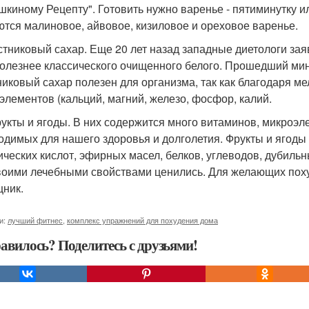
шкиному Рецепту". Готовить нужно варенье - пятиминутку
ются малиновое, айвовое, кизиловое и ореховое варенье.
остниковый сахар. Еще 20 лет назад западные диетологи зая
полезнее классического очищенного белого. Прошедший м
никовый сахар полезен для организма, так как благодаря м
элементов (кальций, магний, железо, фосфор, калий.
рукты и ягоды. В них содержится много витаминов, микроэл
одимых для нашего здоровья и долголетия. Фрукты и ягоды о
ических кислот, эфирных масел, белков, углеводов, дубильн
воими лечебными свойствами ценились. Для желающих похуд
ник.
и:
лучший фитнес
,
комплекс упражнений для похудения дома
авилось? Поделитесь с друзьями!