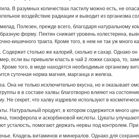
стила. В разумных количествах пастилу можно есть, не опас
ательное воздействие радиации и выводит из организма со
рмелад. Полезен, прежде всего, благодаря натуральному ком
бразную форму. Пектин снижает уровень холестерина, выво
очно-кишечного тракта. Кроме того, в нем не так уж много к
д. Содержит столько же калорий, сколько и сахар. Однако он
мер, если вы привыкли класть в чай 2 ложки сахара, то, за
. Кроме того, в меде находятся необходимые организму ви
ится суточная норма магния, марганца и железа.
лва. Она не только исключительно вкусна, но и оказывает 
и группы в в составе халвы благотворно влияют на состояни
му. Не секрет, что халву издревле используют в косметическ
каты. Натуральный продукт, в котором содержится много цен
ина, токоферола и аскорбиновой кислоты. Цукаты улучшают
ют усталость, помогают держать нервы под контролем. При
ренье. Кладезь витаминов и минералов. Однако для сохране