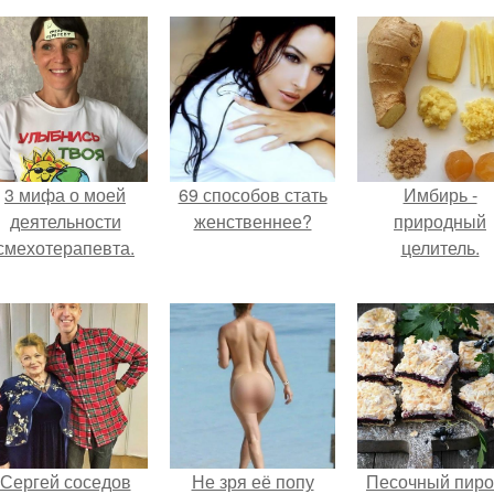
3 мифа о моей
69 способов стать
Имбирь -
деятельности
женственнее?
природный
смехотерапевта.
целитель.
Сергей соседов
Не зря её попу
Песочный пиро