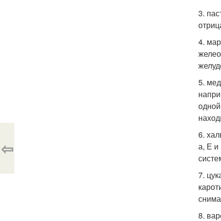
3. па
отриц
4. ма
желео
желуд
5. ме
напри
одной
наход
6. ха
⇦
а, Е 
систе
7. цу
карот
снима
8. ва