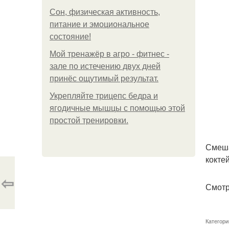
Сон, физическая активность,
питание и эмоциональное
состояние!
Мой тренажёр в агро - фитнес -
зале по истечению двух дней
принёс ощутимый результат.
Укрепляйте трицепс бедра и
ягодичные мышцы с помощью этой
простой тренировки.
Смеша
кокте
⇦
Смотр
Категори