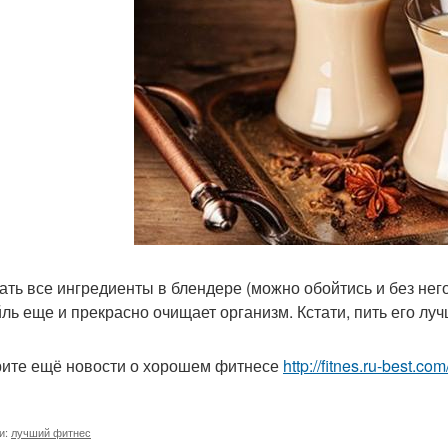
ть все ингредиенты в блендере (можно обойтись и без нег
йль еще и прекрасно очищает организм. Кстати, пить его луч
ите ещё новости о хорошем фитнесе
http://fitnes.ru-best.com
и:
лучший фитнес