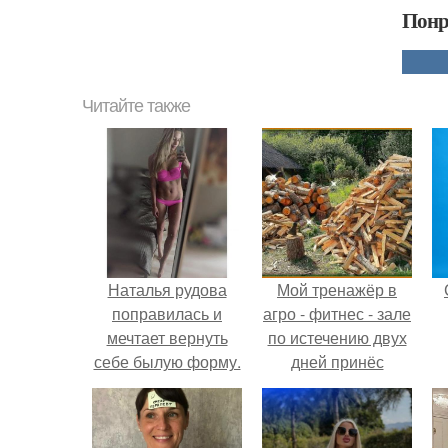
Понр
Читайте также
Наталья рудова
Мой тренажёр в
поправилась и
агро - фитнес - зале
мечтает вернуть
по истечению двух
себе былую форму.
дней принёс
ощутимый
результат.