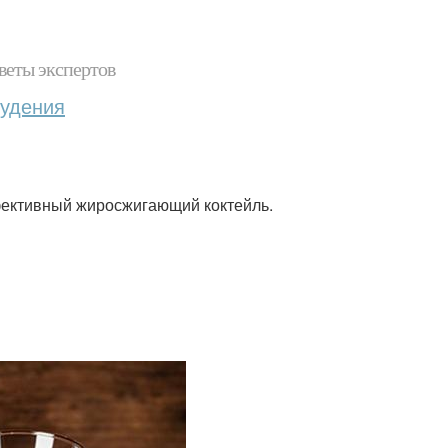
веты экспертов
худения
фективный жиросжигающий коктейль.