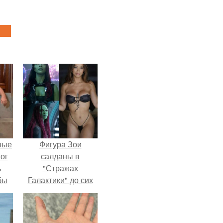
ные
Фигура Зои
мог
салданы в
ь
"Стражах
бы
Галактики" до сих
пор вызывает
ало
восхищение.
ля