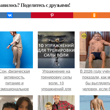
авилось? Поделитесь с друзьями!
Сон, физическая
Упражнение на
В 2026 году учё
активность,
тренировку силы
показали, как 
питание и
воли. 10
бы выглядет
эмоциональное
упражнений для
человек, если 
состояние!
тренировки силы
его тело
воли.
эволюциониров
специально д