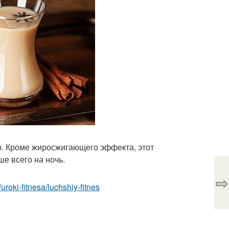
о. Кроме жиросжигающего эффекта, этот
ше всего на ночь.
⇨
/uroki-fitnesa/luchshiy-fitnes