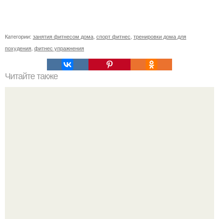
Категории:
занятия фитнесом дома
,
спорт фитнес
,
тренировки дома для
похудения
,
фитнес упражнения
Читайте также
Целевая аудитория фитнес-клуба. Как определить свою
целевую аудиторию: 11 основных параметров (
параметры составления портрета ЦА).