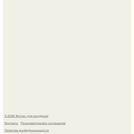
Я искала название тому, что делаю.
Хочешь в ЗАЛ? Всем привет!
© 2026 Фитнес для похудения
Контакты
Пользовательское соглашение
Политика конфидециальности