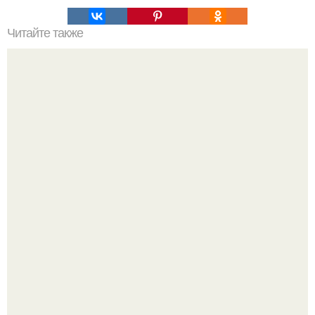
Читайте также
Как быстро накачать мышцы ягодиц в домашних
условиях?