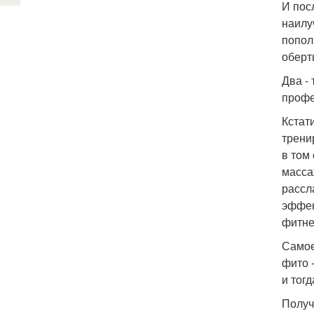
И пос
наилу
попол
оберт
Два -
профе
Кстат
трени
в том
масса
рассл
эффек
фитне
Самое
фито 
и тог
Получ