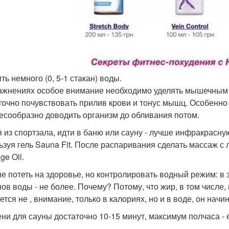
ть немного (0, 5-1 стакан) воды.
ажнениях особое внимание необходимо уделять мышечным г
точно почувствовать прилив крови и тонус мышц. Особенно 
есообразно доводить организм до обливания потом.
 из спортзала, идти в баню или сауну - лучше инфракрасну
ьзуя гель Sauna Fit. После распаривания сделать массаж 
ge Oil.
не потеть на здоровье, но контролировать водный режим: в
ов воды - не более. Почему? Потому, что жир, в том числе, 
ется не , внимание, только в калориях, но и в воде, он начи
ни для сауны достаточно 10-15 минут, максимум полчаса - 