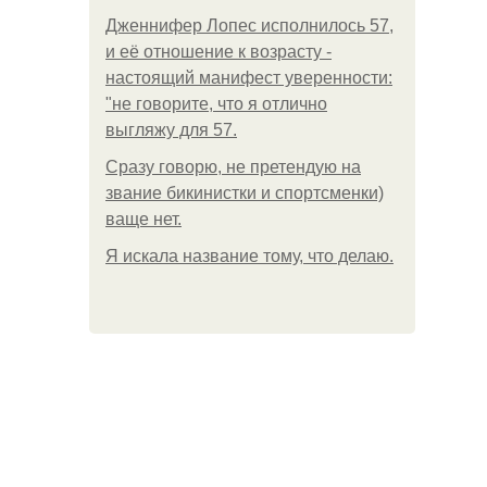
Дженнифер Лопес исполнилось 57,
и её отношение к возрасту -
настоящий манифест уверенности:
"не говорите, что я отлично
выгляжу для 57.
Сразу говорю, не претендую на
звание бикинистки и спортсменки)
ваще нет.
Я искала название тому, что делаю.