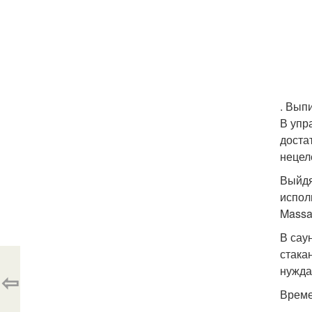
. Выпи
В упр
доста
нецел
Выйдя
испол
Massa
В сау
стакан
нужда
⇦
Време