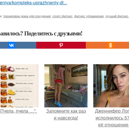
niya/kompleks-uprazhneniy-dl...
и:
тренировки дома для похудения
,
спорт фитнес
,
фитнес упражнения
,
лучший фитнес
авилось? Поделитесь с друзьями!
"Пчела, пчела …".
Запомните как раз
Дженнифер Ло
и навсегда!
исполнилось 57
её отношение