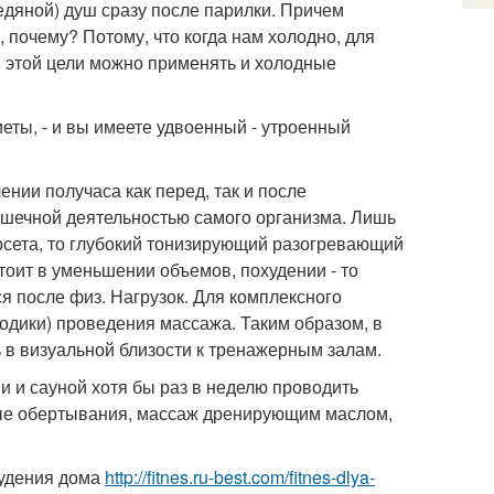
едяной) душ сразу после парилки. Причем
 почему? Потому, что когда нам холодно, для
ля этой цели можно применять и холодные
еты, - и вы имеете удвоенный - утроенный
нии получаса как перед, так и после
ышечной деятельностью самого организма. Лишь
рсета, то глубокий тонизирующий разогревающий
тоит в уменьшении объемов, похудении - то
после физ. Нагрузок. Для комплексного
одики) проведения массажа. Таким образом, в
 в визуальной близости к тренажерным залам.
и и сауной хотя бы раз в неделю проводить
дные обертывания, массаж дренирующим маслом,
худения дома
http://fitnes.ru-best.com/fitnes-dlya-