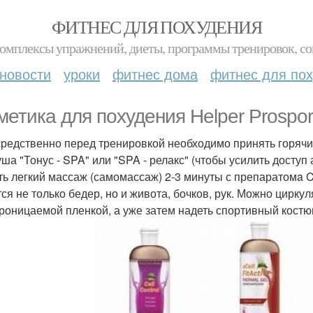
ФИТНЕС ДЛЯ ПОХУДЕНИЯ
комплексы упражнений, диеты, программы тренировок, со
новости
уроки
фитнес дома
фитнес для по
метика для похудения Helper Prospor
редственно перед тренировкой необходимо принять горяч
уша "Тонус - SPA" или "SPA - релакс" (чтобы усилить доступ
ть легкий массаж (самомассаж) 2-3 минуты с препаратомa Cell
тся не только бедер, но и живота, бочков, рук. Можно цирк
роницаемой пленкой, а уже затем надеть спортивный кост