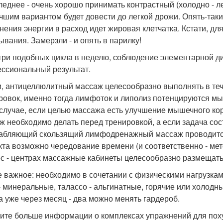
леднее - очень хорошо принимать контрастный (холодно - л
чшим вариантом будет довести до легкой дрожи. Опять-таки,
нения энергии в расход идет жировая клетчатка. Кстати, д
ывания. Замерзли - и опять в парилку!
 три подобных цикла в неделю, соблюдение элементарной ди
ссиональный результат.
и, антицеллюлитный массаж целесообразно выполнять в тече
ровок, именно тогда лимфоток и липолиз потенцируются м
 случае, если целью массажа есть улучшение мышечного ко
ж необходимо делать перед тренировкой, а если задача сос
абляющий скользящий лимфодренажный массаж проводится 
та возможно чередование времени (и соответственно - мет
с - центрах массажные кабинеты целесообразно размещать
 важное: необходимо в сочетании с физическими нагрузкам
- минеральные, талассо - альгинатные, горячие или холо
да уже через месяц - два можно менять гардероб.
ите больше информации о комплексах упражнений для по