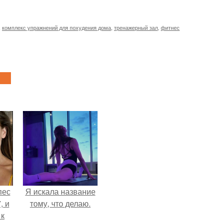
,
комплекс упражнений для похудения дома
,
тренажерный зал
,
фитнес
пес
Я искала название
, и
тому, что делаю.
 к