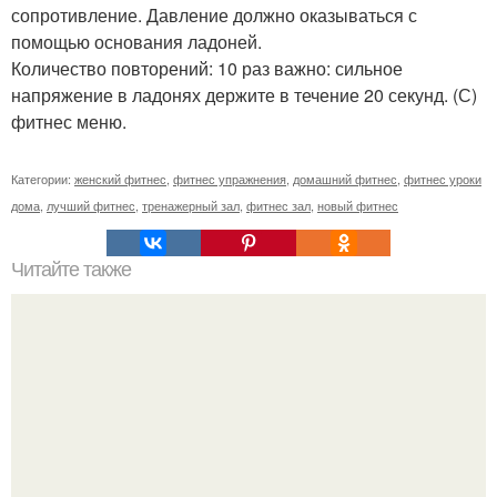
сопротивление. Давление должно оказываться с
помощью основания ладоней.
Количество повторений: 10 раз важно: сильное
напряжение в ладонях держите в течение 20 секунд. (С)
фитнес меню.
Категории:
женский фитнес
,
фитнес упражнения
,
домашний фитнес
,
фитнес уроки
дома
,
лучший фитнес
,
тренажерный зал
,
фитнес зал
,
новый фитнес
Читайте также
Как накачать попу, если у вас проблемы с