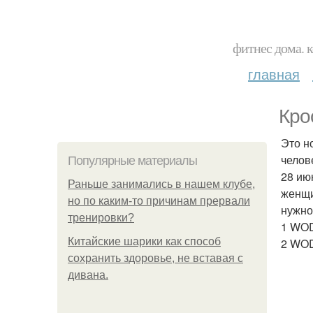
фитнес дома. 
главная
Кро
Это н
челов
Популярные материалы
28 ию
Раньше занимались в нашем клубе,
женщи
но по каким-то причинам прервали
нужно
тренировки?
1 WOD
Китайские шарики как способ
2 WOD
сохранить здоровье, не вставая с
дивана.