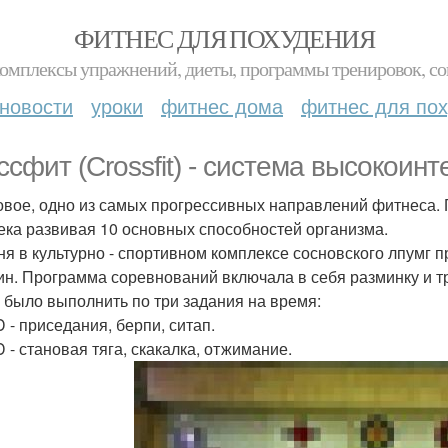
ФИТНЕС ДЛЯ ПОХУДЕНИЯ
комплексы упражнений, диеты, программы тренировок, со
новости
уроки
фитнес дома
фитнес для по
ссфит (Crossfit) - система высокоин
овое, одно из самых прогрессивных направлений фитнеса. Г
ека развивая 10 основных способностей организма.
ня в культурно - спортивном комплексе сосновского лпумг
н. Программа соревнований включала в себя разминку и тр
 было выполнить по три задания на время:
 - приседания, берпи, ситап.
 - становая тяга, скакалка, отжимание.