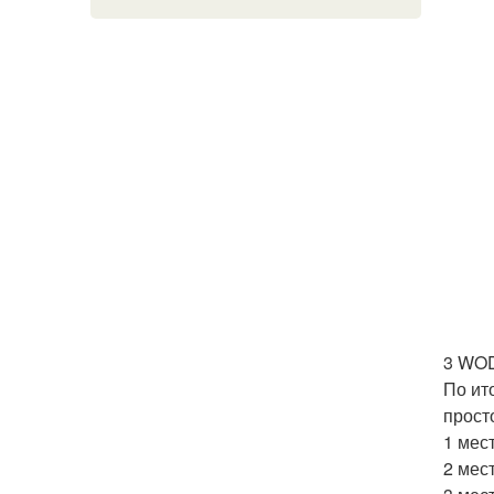
3 WOD
По ит
прост
1 мес
2 мес