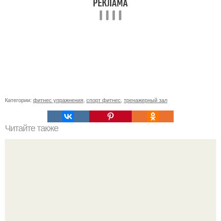
Категории:
фитнес упражнения
,
спорт фитнес
,
тренажерный зал
Читайте также
Куда сходить в Тюмени. 20 Лучших мест в Тюмени, куда