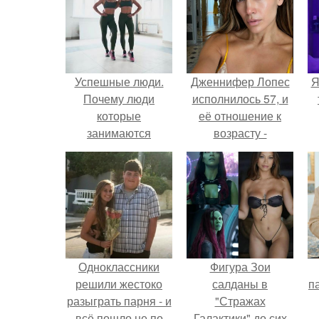
Успешные люди.
Дженнифер Лопес
Я
Почему люди
исполнилось 57, и
которые
её отношение к
занимаются
возрасту -
спортом всегда
настоящий
будут успешные и
манифест
востребованные в
уверенности: "не
любой сфере
говорите, что я
деятельности.
отлично выгляжу
для 57.
Одноклассники
Фигура Зои
решили жестоко
салданы в
па
разыграть парня - и
"Стражах
всё пошло не по
Галактики" до сих