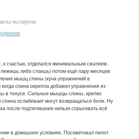
веты экспертов
худения
, к счастью, отделался минимальным сжатием.
о лежишь либо стоишь) потом ещё пару месяцев
вления мышц спины (куча упражнений в
м когда спина окрепла добавил упражнения из
ны в тонусе. Сильные мышцы спины, крепко
о спина ослабевает могут возвращаться боли. Ну
ика после подтягивания нельзя спрыгивать всё
ение в домашних условиях. Посоветовал пилот