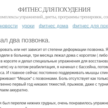
ФИТНЕС ДЛЯ ПОХУДЕНИЯ
комплексы упражнений, диеты, программы тренировок, со
новости
уроки
фитнес дома
фитнес для по
ал два позвонка.
ровать или нет зависит от степени деформации позвонка. Я
едели в больнице, три месяца лежал дома с корсетом ( либ
 в корсете и делал специальные упражнения для восстано
нете) ну а потом реабилитация, я начинал с бассейна, пото
са. И главное сейчас постоянно поддерживать мышцы спи
рживают "Мешок" с позвонками. Боль отсутствует как тольк
твенно первый год никаких тяжестей, прыжков, даже с турн
лаем аккуратно.
я был перелом нижних грудных, очень понравилось упражн