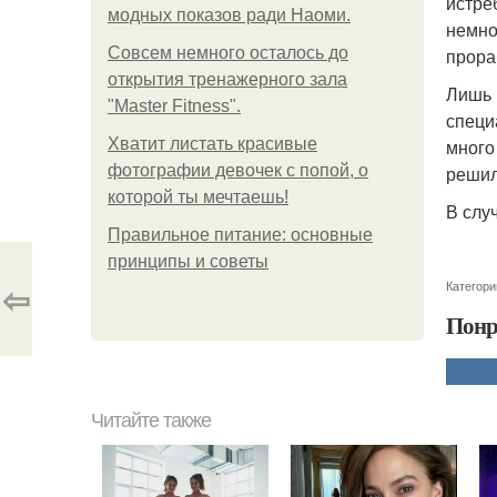
истре
модных показов ради Наоми.
немно
Совсем немного осталось до
прора
открытия тренажерного зала
Лишь 
"Master Fitness".
специ
Хватит листать красивые
много
фотографии девочек с попой, о
решил
которой ты мечтаешь!
В слу
Правильное питание: основные
принципы и советы
⇦
Категори
Понр
Читайте также