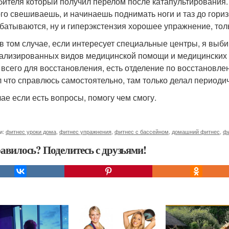
бителя который получил перелом после катапультирования.
го свешиваешь, и начинаешь поднимать ноги и таз до гор
батываются, ну и гиперэкстензия хорошее упражнение, тол
в том случае, если интересует специальные центры, я выб
ализированных видов медицинской помощи и медицинских т
 всего для восстановления, есть отделение по восстановле
 что справлюсь самостоятельно, там только делал периодич
чае если есть вопросы, помогу чем смогу.
и:
фитнес уроки дома
,
фитнес упражнения
,
фитнес с бассейном
,
домашний фитнес
,
ф
авилось? Поделитесь с друзьями!