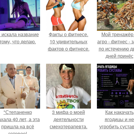
 искала название
Факты о фитнесе.
Мой тренажёр
тому, что делаю.
10 удивительных
агро - фитнес - 
фактов о фитнесе.
по истечению д
дней принёс
ощутимый
результат.
"Степаненко
3 мифа о моей
Как накачать
хала 40 лет, а эта
деятельности
ягодицы и не
пришла на всё
смехотерапевта.
угробить суста
готовое!