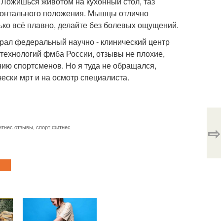
 Ложишься животом на кухонный стол, таз
изонтального положения. Мышцы отлично
ько всё плавно, делайте без болевых ощущений.
ирал федеральный научно - клинический центр
ехнологий фмба России, отзывы не плохие,
нию спортсменов. Но я туда не обращался,
ески мрт и на осмотр специалиста.
⇨
итнес отзывы
,
спорт фитнес