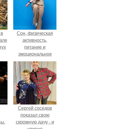
 в
Сон, физическая
зале
активность,
вух
питание и
эмоциональное
состояние!
Сергей соседов
показал свою
вы.
скромную дачу - и
удивил