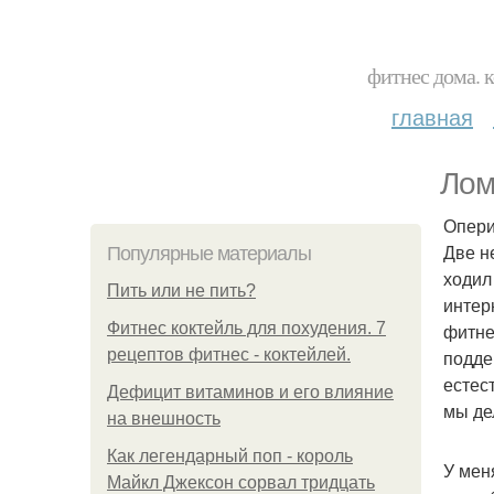
фитнес дома. 
главная
Лом
Опери
Две н
Популярные материалы
ходил
Пить или не пить?
интер
Фитнес коктейль для похудения. 7
фитне
рецептов фитнес - коктейлей.
подде
естес
Дефицит витаминов и его влияние
мы де
на внешность
Как легендарный поп - король
У мен
Майкл Джексон сорвал тридцать