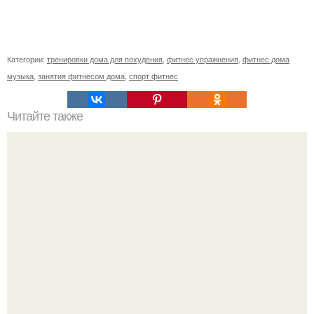
Категории:
тренировки дома для похудения
,
фитнес упражнения
,
фитнес дома
музыка
,
занятия фитнесом дома
,
спорт фитнес
Читайте также
Сколько раз нужно делать планку, чтобы похудеть.
Сколько раз в день делать планку —, чтобы был
результат для похудения