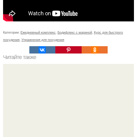
Категории:
Ежедневный комплекс
,
Бодифлекс с мариной
,
Курс для быстрого
похудения
,
Упражнения для похудения
Читайте также
Куриное Филе с шампиньонами в соусе для ПП- ужина.