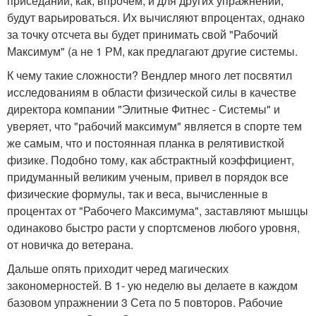
приседаний, как, впрочем, и для других упражнений,
будут варьироваться. Их вычисляют впроцентах, однако
за точку отсчета вы будет принимать свой "Рабочий
Максимум" (а не 1 РМ, как предлагают другие системы.
К чему такие сложности? Вендлер много лет посвятил
исследованиям в области физической силы в качестве
директора компании "Элитные Фитнес - Системы" и
уверяет, что "рабочий максимум" является в спорте тем
же самым, что и постоянная планка в релятивисткой
физике. Подобно тому, как абстрактный коэффициент,
придуманный великим ученым, привел в порядок все
физические формулы, так и веса, вычисленные в
процентах от "Рабочего Максимума", заставляют мышцы
одинаково быстро расти у спортсменов любого уровня,
от новичка до ветерана.
Дальше опять приходит черед магических
закономерностей. В 1- ую неделю вы делаете в каждом
базовом упражнении 3 Сета по 5 повторов. Рабочие