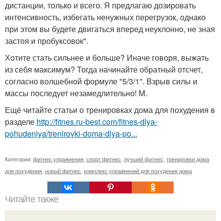
дистанции, только и всего. Я предлагаю дозировать
интенсивность, избегать ненужных перегрузок, однако
при этом вы будете двигаться вперед неуклонно, не зная
застоя и пробуксовок".
Хотите стать сильнее и больше? Иначе говоря, выжать
из себя максимум? Тогда начинайте обратный отсчет,
согласно волшебной формуле "5/3/1". Взрыв силы и
массы последует незамедлительно! M.
Ещё читайте статьи о тренировках дома для похудения в
разделе
http://fitnes.ru-best.com/fitnes-dlya-
pohudeniya/trenirovki-doma-dlya-po...
Категории:
фитнес упражнения
,
спорт фитнес
,
лучший фитнес
,
тренировки дома
для похудения
,
новый фитнес
,
комплекс упражнений для похудения дома
Читайте также