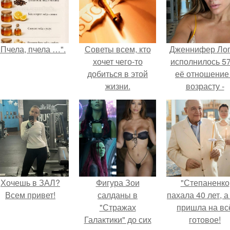
"Пчела, пчела …".
Советы всем, кто
Дженнифер Ло
хочет чего-то
исполнилось 57
добиться в этой
её отношение
жизни.
возрасту -
настоящий
манифест
уверенности: "
говорите, что 
отлично выгля
для 57.
Хочешь в ЗАЛ?
Фигура Зои
"Степаненко
Всем привет!
салданы в
пахала 40 лет, а
"Стражах
пришла на вс
Галактики" до сих
готовое!