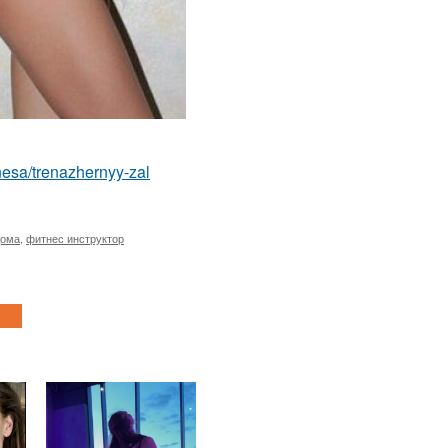
itnesa/trenazhernyy-zal
дома
,
фитнес инструктор