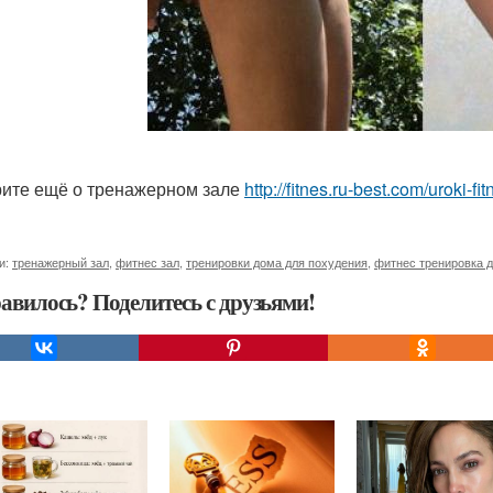
ите ещё о тренажерном зале
http://fitnes.ru-best.com/uroki-f
и:
тренажерный зал
,
фитнес зал
,
тренировки дома для похудения
,
фитнес тренировка 
авилось? Поделитесь с друзьями!