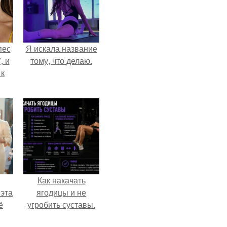
пес
Я искала название
, и
тому, что делаю.
 к
не
я
жу
Как накачать
 эта
ягодицы и не
ё
угробить суставы.