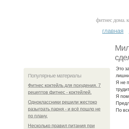
фитнес дома. 
главная
Мил
сде
Это з
лишни
Популярные материалы
Я не 
Фитнес коктейль для похудения. 7
трудит
рецептов фитнес - коктейлей.
Я пом
Одноклассники решили жестоко
Предл
разыграть парня - и всё пошло не
По вс
по плану.
Несколько правил питания при