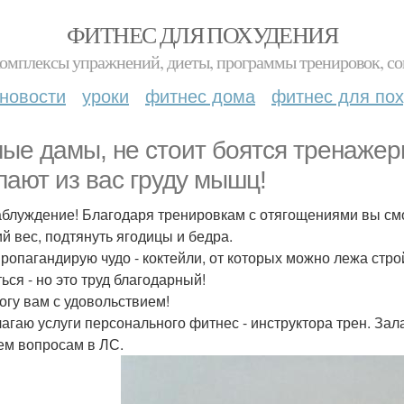
ФИТНЕС ДЛЯ ПОХУДЕНИЯ
комплексы упражнений, диеты, программы тренировок, со
новости
уроки
фитнес дома
фитнес для по
ые дамы, не стоит боятся тренажерн
лают из вас груду мышц!
аблуждение! Благодаря тренировкам с отягощениями вы смо
й вес, подтянуть ягодицы и бедра.
пропагандирую чудо - коктейли, от которых можно лежа стр
ься - но это труд благодарный!
огу вам с удовольствием!
агаю услуги персонального фитнес - инструктора трен. Зала
ем вопросам в ЛС.