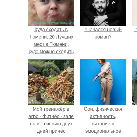
Куда сходить в
"Начался новый
-
Тюмени. 20 Лучших
роман?
мест в Тюмени,
куда можно сходить
с маленьким
ребенком
Мой тренажёр в
Сон, физическая
агро - фитнес - зале
активность,
по истечению двух
питание и
дней принёс
эмоциональное