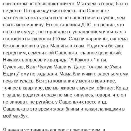
они толком не объясняют ничего. Мы едем в город, благо
не долго. По приезду выяснилось, что Сашеньке
захотелось покататься и он не нашел ничего лучше, чем
взять мою машину. Его остановили ДПС, он решил, что
он от них уедет, не справился с управлением и въехал в
светофор на скорости 110 км. Сам ни царапины, система
безопасности на ура. Машина в хлам. Родители бегают
перед ним, семенят, ой Сашенька, главное целенький.
Никаких вопросов из разряда "А Какого х * я ты,
Сученыш, Взял Чужую Машину, Даже Толком не Умея
Ездить" ему не задавали. Мама блинчики с вареньем ему
печь кинулась. Вся эта компания у меня в квартире,
точнее в квартире, где мы живем с мужем, обитает. Когда
я зашла, родители сразу по мне кинулись, говоря, что он
не виноват, не ругайся, у Сашеньки стресс и тд.
Сашенька в это время жрал блины и тыкая лапищами в
мой макбук.
Я начала устраивать допрос с пристрастием, в