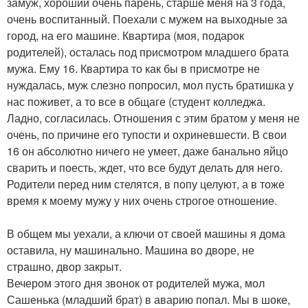
замуж, хороший очень парень, старше меня на 3 года,
очень воспитанный. Поехали с мужем на выходные за
город, на его машине. Квартира (моя, подарок
родителей), осталась под присмотром младшего брата
мужа. Ему 16. Квартира то как бы в присмотре не
нуждалась, муж слезно попросил, мол пусть братишка у
нас поживет, а то все в общаге (студент колледжа.
Ладно, согласилась. Отношения с этим братом у меня не
очень, по причине его тупости и охриневшести. В свои
16 он абсолютно ничего не умеет, даже банально яйцо
сварить и поесть, ждет, что все будут делать для него.
Родители перед ним стелятся, в попу целуют, а в тоже
время к моему мужу у них очень строгое отношение.
В общем мы уехали, а ключи от своей машины я дома
оставила, ну машинально. Машина во дворе, не
страшно, двор закрыт.
Вечером этого дня звонок от родителей мужа, мол
Сашенька (младший брат) в аварию попал. Мы в шоке,