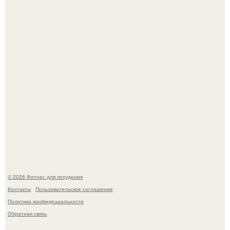
Имбирь - природный целитель.
Как накачать ягодицы и не угробить суставы.
© 2026 Фитнес для похудения
Контакты
Пользовательское соглашение
Политика конфидециальности
Обратная связь