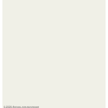
Имбирь - это не только ароматная специя, но и отличный
ингредиент для полезных напитков и блюд.
Тут даже мы не знаем, как комментировать.
© 2026 Фитнес для похудения