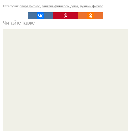
Категории:
спорт фитнес
,
занятия фитнесом дома
,
лучший фитнес
Читайте также
Топ - 5 лучших упражнений для красивых ручек.