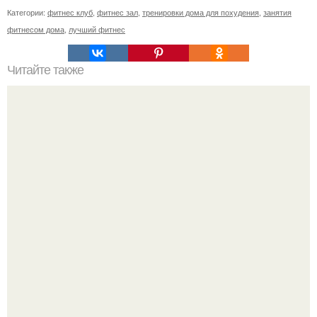
Категории:
фитнес клуб
,
фитнес зал
,
тренировки дома для похудения
,
занятия
фитнесом дома
,
лучший фитнес
Читайте также
Ходьба с Лесли Сансон 5 миль. Быстрая ходьба с Лесли
Сансон – особенности