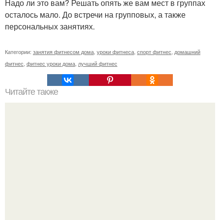
Надо ли это вам? Решать опять же вам мест в группах
осталось мало. До встречи на групповых, а также
персональных занятиях.
Категории:
занятия фитнесом дома
,
уроки фитнеса
,
спорт фитнес
,
домашний
фитнес
,
фитнес уроки дома
,
лучший фитнес
Читайте также
Почему увеличиваются икры ног. Причины полных икр и
варианты, как сделать икры ног тоньше.