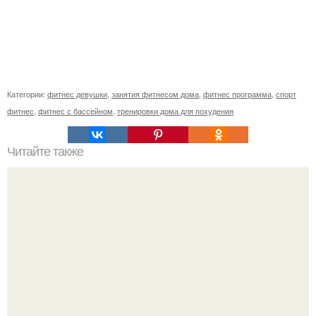
Категории:
фитнес девушки
,
занятия фитнесом дома
,
фитнес программа
,
спорт
фитнес
,
фитнес с бассейном
,
тренировки дома для похудения
Читайте также
7 советов от гениального врача Николая Амосова.