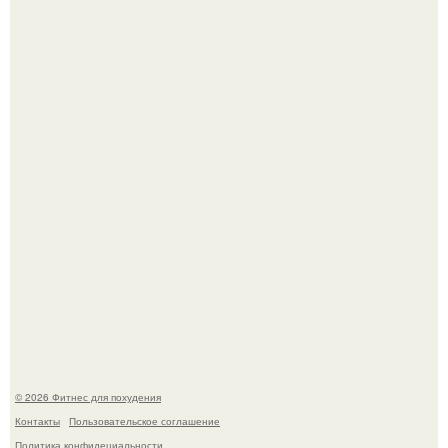
Тут даже мы не знаем, как комментировать.
Не зря её попу считают лучшей в мире.
© 2026 Фитнес для похудения
Контакты
Пользовательское соглашение
Политика конфидециальности