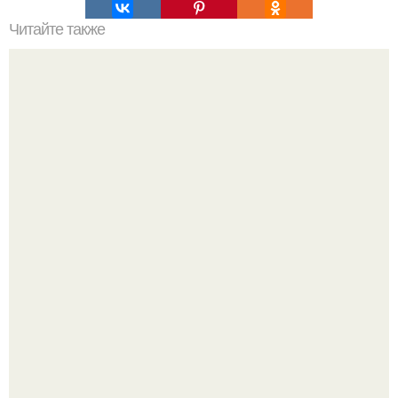
Читайте также
Завтрак фитнес. Лучшие завтраки, топ 10!
Китовьи вши. На самом деле это не насекомые, а
ракообразные, относящиеся к бокоплавам.