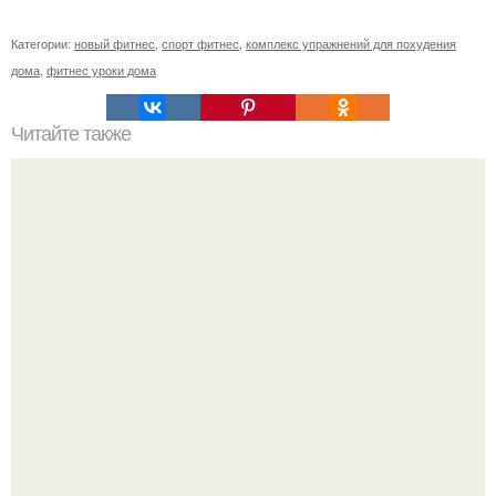
Категории:
новый фитнес
,
спорт фитнес
,
комплекс упражнений для похудения
дома
,
фитнес уроки дома
Читайте также
Планку делать до еды или после еды. Когда лучше
делать упражнение планку: утром или вечером