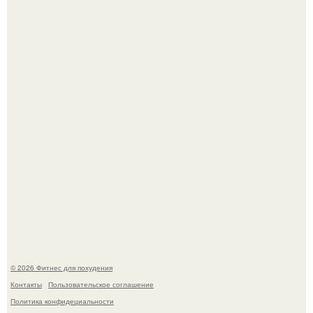
Как накачать ягодицы и не угробить суставы.
Имбирь - это не только ароматная специя, но и отличный
ингредиент для полезных напитков и блюд.
© 2026 Фитнес для похудения
Контакты
Пользовательское соглашение
Политика конфидециальности