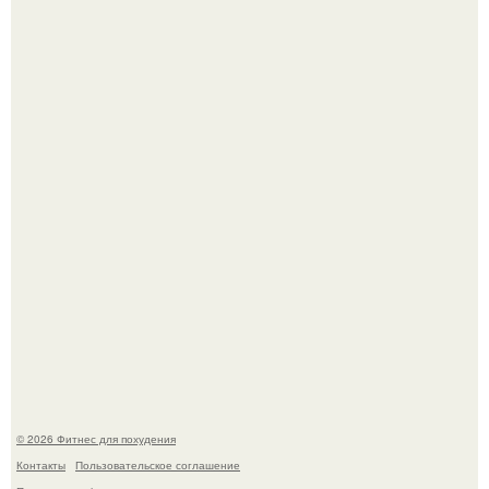
Уральская Барби уехала заграницу, чтобы сделать себе
грудь мечты за 12, 5 тыс.
Не зря её попу считают лучшей в мире.
© 2026 Фитнес для похудения
Контакты
Пользовательское соглашение