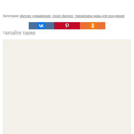
Категории:
фитнес упражнения
,
спорт фитнес
,
тренировки дома для похудения
Читайте также
Твой рост о тебе много нового расскажет!