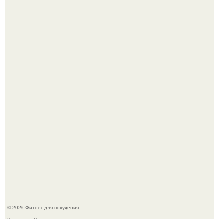
Уральская Барби уехала заграницу, чтобы сделать себе
грудь мечты за 12, 5 тыс.
Имбирь - это не только ароматная специя, но и отличный
ингредиент для полезных напитков и блюд.
© 2026 Фитнес для похудения
Контакты
Пользовательское соглашение