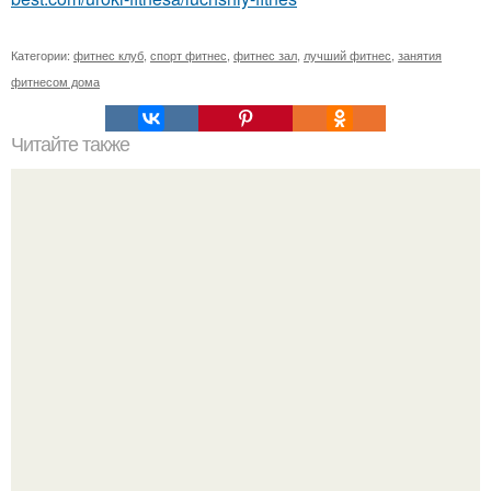
Категории:
фитнес клуб
,
спорт фитнес
,
фитнес зал
,
лучший фитнес
,
занятия
фитнесом дома
Читайте также
Упражнения для бёдер и ягодиц.