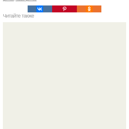
Читайте также
Целевая аудитория фитнес-клуба. Как определить свою
целевую аудиторию: 11 основных параметров (
параметры составления портрета ЦА).