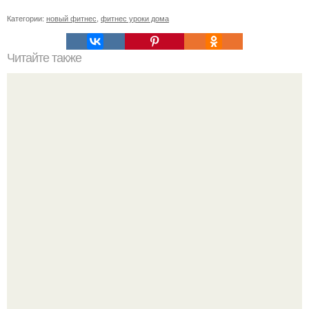
Категории:
новый фитнес
,
фитнес уроки дома
Читайте также
Зачем делать упражнение "Вакуум в животе".