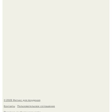
Как накачать ягодицы и не угробить суставы.
Уральская Барби уехала заграницу, чтобы сделать себе
грудь мечты за 12, 5 тыс.
© 2026 Фитнес для похудения
Контакты
Пользовательское соглашение
Политика конфидециальности