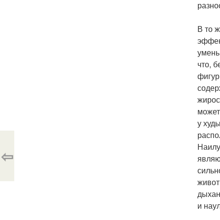
разно
В то 
эффек
умень
что, 
фигур
содер
жирос
может
у худ
распо
Наилу
⇦
являю
сильн
живот
дыхан
и нау