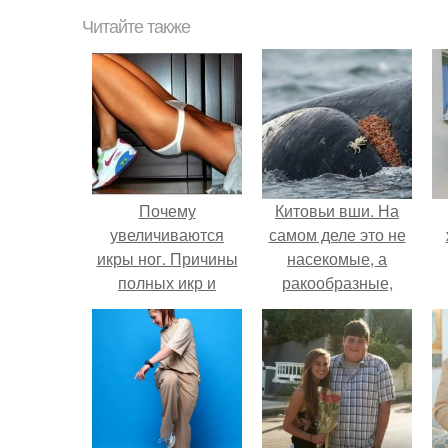
Читайте также
Почему
Китовьи вши. На
увеличиваются
самом деле это не
икры ног. Причины
насекомые, а
полных икр и
ракообразные,
варианты, как
относящиеся к
сделать икры ног
бокоплавам.
тоньше.