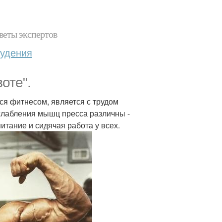
веты экспертов
худения
оте".
ся фитнесом, является с трудом
слабления мышц пресса различны -
итание и сидячая работа у всех.