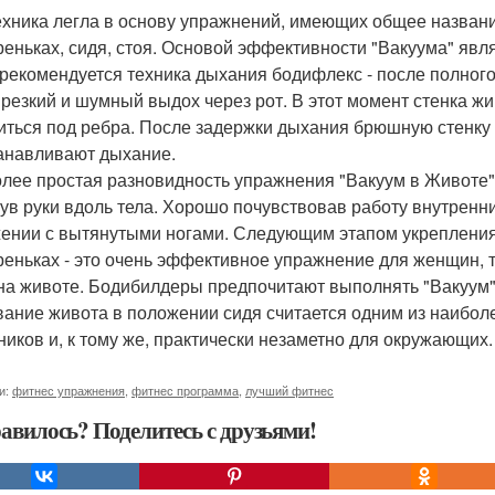
ехника легла в основу упражнений, имеющих общее названи
реньках, сидя, стоя. Основой эффективности "Вакуума" яв
 рекомендуется техника дыхания бодифлекс - после полног
 резкий и шумный выдох через рот. В этот момент стенка ж
иться под ребра. После задержки дыхания брюшную стенку 
анавливают дыхание.
лее простая разновидность упражнения "Вакуум в Животе" -
ув руки вдоль тела. Хорошо почувствовав работу внутренн
ении с вытянутыми ногами. Следующим этапом укрепления 
реньках - это очень эффективное упражнение для женщин, т
на животе. Бодибилдеры предпочитают выполнять "Вакуум" 
вание живота в положении сидя считается одним из наибо
ников и, к тому же, практически незаметно для окружающих.
и:
фитнес упражнения
,
фитнес программа
,
лучший фитнес
авилось? Поделитесь с друзьями!