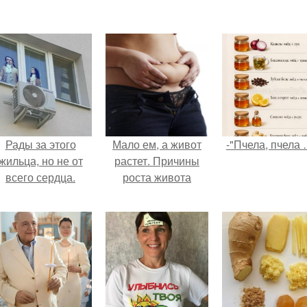
Рады за этого
Мало ем, а живот
-"Пчела, пчела 
жильца, но не от
растет. Причины
всего сердца.
роста живота