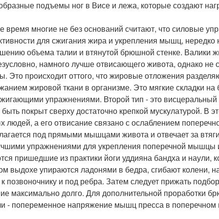
образные подъемы ног в Висе и лежа, которые создают наг
же время многие не без оснований считают, что силовые уп
тивности для сжигания жира и укрепления мышц, нередко н
шению объема талии и втянутой брюшной стенке. Валики 
безусловно, намного лучше отвисающего живота, однако не 
ы. Это происходит оттого, что жировые отложения разделя
жанием жировой ткани в организме. Это мягкие складки на
жигающими упражнениями. Второй тип - это висцеральный
 быть покрыт сверху достаточно крепкой мускулатурой. В 
ых людей, а его отвисание связано с ослаблением попереч
лагается под прямыми мышцами живота и отвечает за втяг
чшими упражнениями для укрепления поперечной мышцы и
тся пришедшие из практики йоги уддияна бандха и наули,
ом выдохе упираются ладонями в бедра, сгибают колени, н
 к позвоночнику и под ребра. Затем следует прижать подбор
ие максимально долго. Для дополнительной проработки б
ли - попеременное напряжение мышц пресса в поперечном