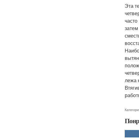
Эта т
четве
часто
затем
смест
восст
Наибо
вытян
полож
четве
лежа 
Втяги
работ
Категори
Понр