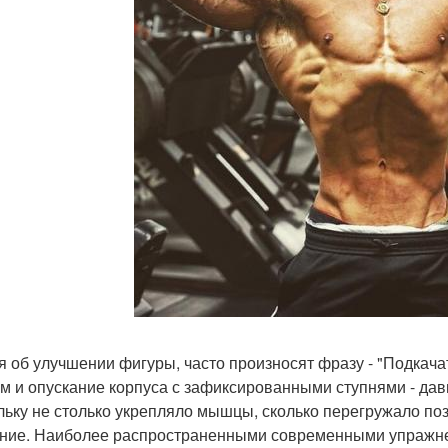
я об улучшении фигуры, часто произносят фразу - "Подкачат
м и опускание корпуса с зафиксированными ступнями - дав
льку не столько укрепляло мышцы, сколько перегружало п
ние. Наиболее распространенными современными упражне