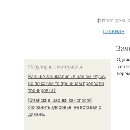
фитнес дома. 
главная
Зач
Одним
засте
Популярные материалы
берем
Раньше занимались в нашем клубе,
но по каким-то причинам прервали
тренировки?
Китайские шарики как способ
сохранить здоровье, не вставая с
дивана.