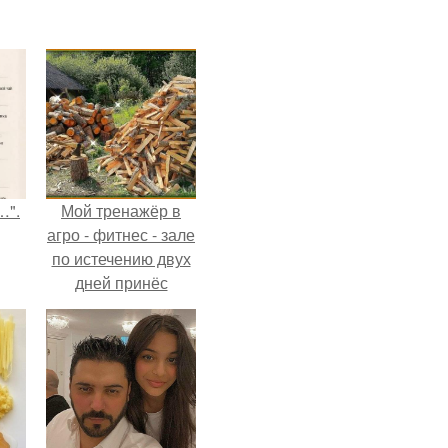
…".
Мой тренажёр в
агро - фитнес - зале
по истечению двух
дней принёс
ощутимый
результат.