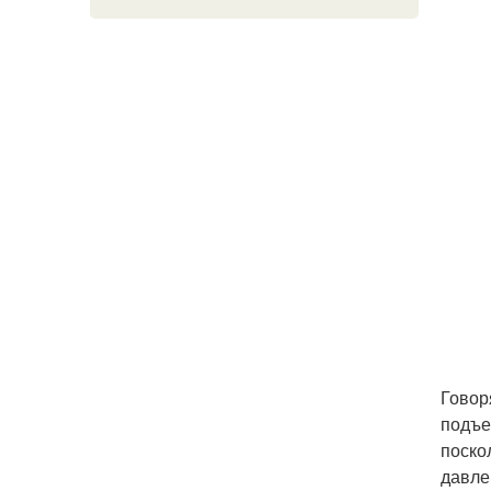
Говор
подъе
поско
давле