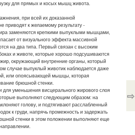
рузку для прямых и косых мышц живота.
ражнения, при всей их доказанной
е приводят к желаемому результату -
жира заменяются крепкими выпуклыми мышцами,
спасает от визуального эффекта массивной
ются на два типа. Первый связан с высоким
 боках и животе, которые хорошо подсушиваются
 жир, окружающий внутренние органы, который
этом случае выпуклый животик наблюдается даже
ной, или опоясывающей мышцы, которая
ивание брюшной стенки.
 для уменьшения висцерального жирового слоя
⇨
 которые выполняют следующим образом: на
аклоняют голову, и подтягивают расслабленный
одок к груди, напрячь промежность и задержать
рюшной стенки в этом положении выполняют еще
 направлении.