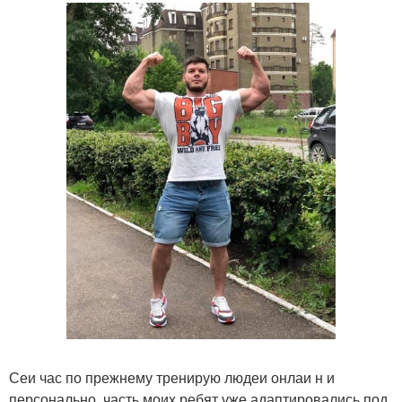
Сеи час по прежнему тренирую людеи онлаи н и
персонально, часть моих ребят уже адаптировались под