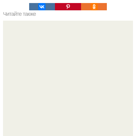
Читайте также
Мало ем, а живот растет. Причины роста живота
Рады за этого жильца, но не от всего сердца.