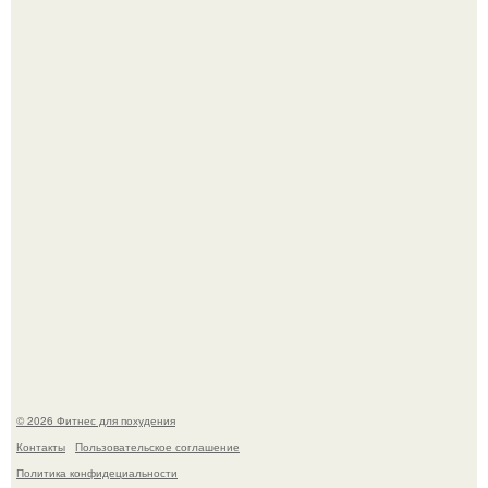
Сергей соседов показал свою скромную дачу - и удивил
поклонников.
Не зря её попу считают лучшей в мире.
© 2026 Фитнес для похудения
Контакты
Пользовательское соглашение
Политика конфидециальности