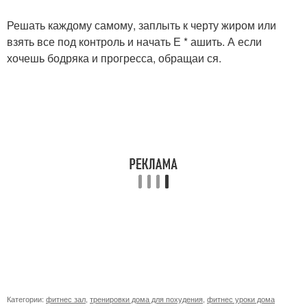
Решать каждому самому, заплыть к черту жиром или
взять все под контроль и начать Е * ашить. А если
хочешь бодряка и прогресса, обращаи ся.
Категории:
фитнес зал
,
тренировки дома для похудения
,
фитнес уроки дома