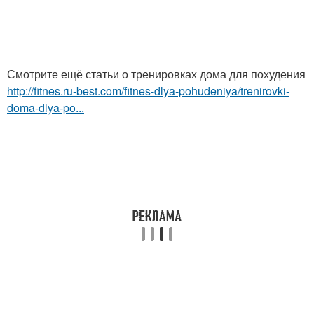
Смотрите ещё статьи о тренировках дома для похудения
http://fitnes.ru-best.com/fitnes-dlya-pohudeniya/trenirovki-
doma-dlya-po...