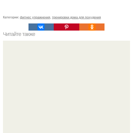
Категории:
фитнес упражнения
,
тренировки дома для похудения
Читайте также
Стретчинг: 5 упражнений для ежедневной растяжки?