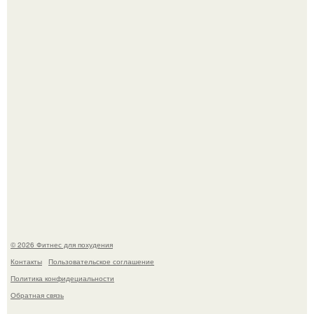
Я - Эльвина Кузнецова, тренер групповых фитнес
тренировок разных направлений.
Произошел странный инцидент, связанный с казахским
деликатесом.
© 2026 Фитнес для похудения
Контакты
Пользовательское соглашение
Политика конфидециальности
Обратная связь